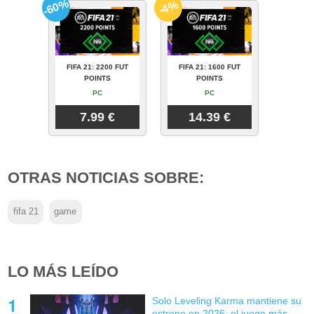
-60%
-4%
FIFA 21: 2200 FUT
FIFA 21: 1600 FUT
POINTS
POINTS
PC
PC
7.99 €
14.39 €
OTRAS NOTICIAS SOBRE:
fifa 21
game
LO MÁS LEÍDO
Solo Leveling Karma mantiene su
estreno en 2026: el juego más