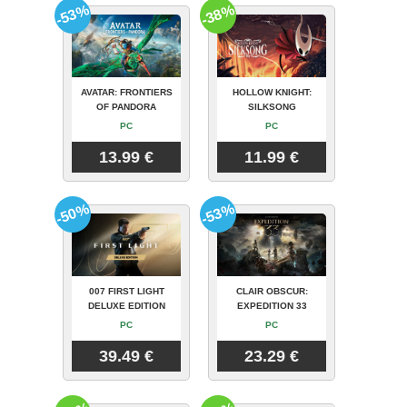
-53%
-38%
AVATAR: FRONTIERS
HOLLOW KNIGHT:
OF PANDORA
SILKSONG
PC
PC
13.99 €
11.99 €
-50%
-53%
007 FIRST LIGHT
CLAIR OBSCUR:
DELUXE EDITION
EXPEDITION 33
PC
PC
39.49 €
23.29 €