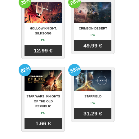
-35%
-28%
HOLLOW KNIGHT:
CRIMSON DESERT
SILKSONG
PC
PC
49.99 €
12.99 €
-82%
-55%
STAR WARS: KNIGHTS
STARFIELD
OF THE OLD
PC
REPUBLIC
31.29 €
PC
1.66 €