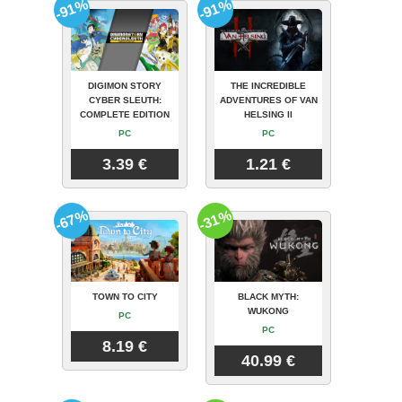
-91%
-91%
DIGIMON STORY
THE INCREDIBLE
CYBER SLEUTH:
ADVENTURES OF VAN
COMPLETE EDITION
HELSING II
PC
PC
3.39 €
1.21 €
-67%
-31%
TOWN TO CITY
BLACK MYTH:
WUKONG
PC
PC
8.19 €
40.99 €