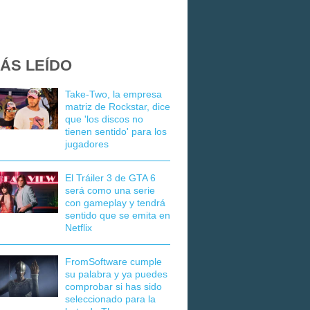
ÁS LEÍDO
Take-Two, la empresa
matriz de Rockstar, dice
que 'los discos no
tienen sentido' para los
jugadores
El Tráiler 3 de GTA 6
será como una serie
con gameplay y tendrá
sentido que se emita en
Netflix
FromSoftware cumple
su palabra y ya puedes
comprobar si has sido
seleccionado para la