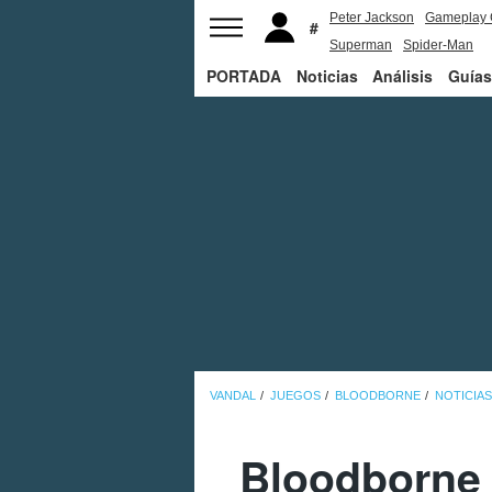
Peter Jackson
Gameplay 
Superman
Spider-Man
PORTADA
Noticias
Análisis
Guías
VANDAL
JUEGOS
BLOODBORNE
NOTICIAS
Bloodborne 