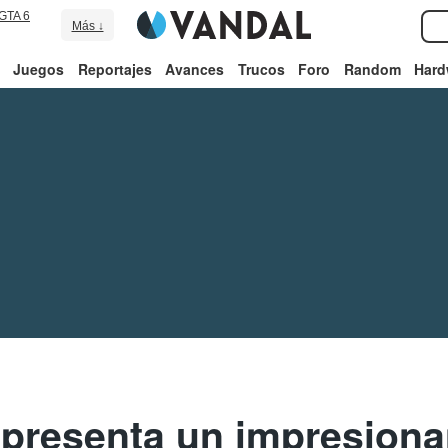
GTA 6
Más ↓
Juegos
Reportajes
Avances
Trucos
Foro
Random
Hard
presenta un impresionan