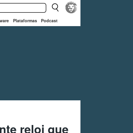
ware
Plataformas
Podcast
te reloj que