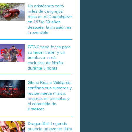
Un aristócrata soltó
miles de cangrejos
rojos en el Guadalquivir
en 1974: 50 años
después, la invasión es
irreversible
GTA 6 tiene fecha para
su tercer tráiler y un
bombazo: será
exclusivo de Netflix
durante 6 horas
Ghost Recon Wildlands
confirma sus rumores y
recibe nueva misión,
mejoras en consolas y
el contenido de
Predator
Dragon Ball Legends
anuncia un evento Ultra