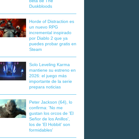
beta de The
Duskbloods
Horde of Distraction es
un nuevo RPG
incremental inspirado
por Diablo 2 que ya
puedes probar gratis en
Steam
Solo Leveling Karma
mantiene su estreno en
2026: el juego más
importante de la serie
prepara noticias
Peter Jackson (64), lo
confirma: 'No me
gustan los orcos de 'El
Señor de los Anillos',
los de 'El Hobbit' son
formidables'