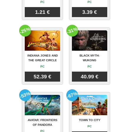
PC
PC
1.21 €
3.39 €
-25%
-31%
INDIANA JONES AND
BLACK MYTH:
THE GREAT CIRCLE
WUKONG
PC
PC
52.39 €
40.99 €
-53%
-67%
AVATAR: FRONTIERS
TOWN TO CITY
OF PANDORA
PC
PC