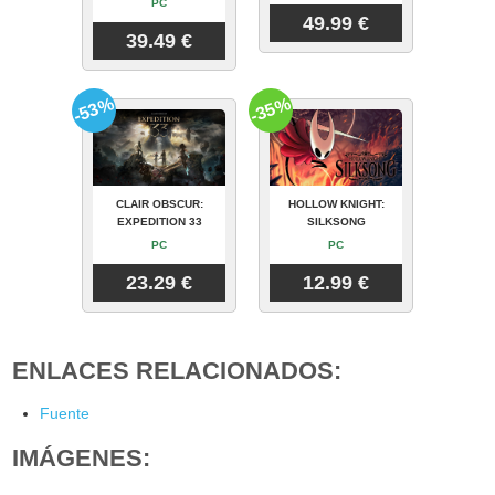
PC
49.99 €
39.49 €
-53%
-35%
CLAIR OBSCUR:
HOLLOW KNIGHT:
EXPEDITION 33
SILKSONG
PC
PC
23.29 €
12.99 €
ENLACES RELACIONADOS:
Fuente
IMÁGENES: