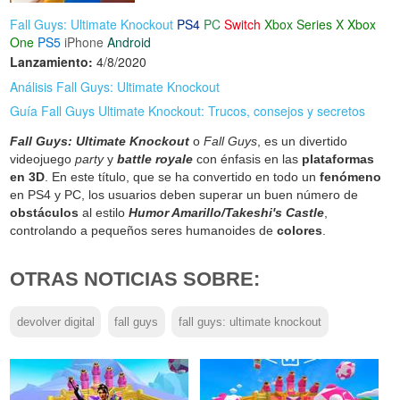
Fall Guys: Ultimate Knockout
PS4
PC
Switch
Xbox Series X
Xbox
One
PS5
iPhone
Android
Lanzamiento:
4/8/2020
Análisis Fall Guys: Ultimate Knockout
Guía Fall Guys Ultimate Knockout: Trucos, consejos y secretos
Fall Guys: Ultimate Knockout
o
Fall Guys
, es un divertido
videojuego
party
y
battle royale
con énfasis en las
plataformas
en 3D
. En este título, que se ha convertido en todo un
fenómeno
en PS4 y PC, los usuarios deben superar un buen número de
obstáculos
al estilo
Humor Amarillo/Takeshi's Castle
,
controlando a pequeños seres humanoides de
colores
.
OTRAS NOTICIAS SOBRE:
devolver digital
fall guys
fall guys: ultimate knockout