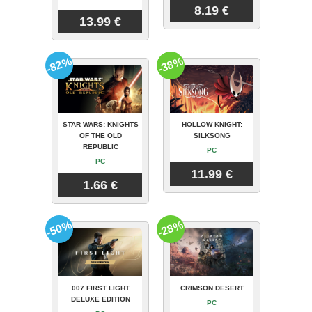
8.19 €
13.99 €
-82%
-38%
STAR WARS: KNIGHTS
HOLLOW KNIGHT:
OF THE OLD
SILKSONG
REPUBLIC
PC
PC
11.99 €
1.66 €
-50%
-28%
007 FIRST LIGHT
CRIMSON DESERT
DELUXE EDITION
PC