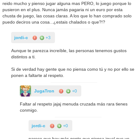
reido mucho y pienso jugar alguna mas PERO, lo juego porque lo
pusieron en el plus. Nunca jamás pagaria ni un euro por esta
chusta de juego, las cosas claras. A los que lo han comprado solo
puedo deciros una cosa...¿estais chalados o que?!?
jordi-c
+3
Aunque te parezca increíble, las personas tenemos gustos
distintos a ti.
Si de verdad hay gente que no piensa como tú y no por ello se
ponen a faltarte al respeto.
JugaTron
+0
Faltar al respeto jajaj menuda cruzada más rara tienes
conmigo.
jordi-c
+0
parece que hay más gente que piensa igual que yo