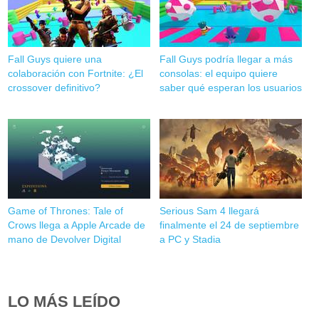
Fall Guys quiere una
Fall Guys podría llegar a más
colaboración con Fortnite: ¿El
consolas: el equipo quiere
crossover definitivo?
saber qué esperan los usuarios
Game of Thrones: Tale of
Serious Sam 4 llegará
Crows llega a Apple Arcade de
finalmente el 24 de septiembre
mano de Devolver Digital
a PC y Stadia
LO MÁS LEÍDO