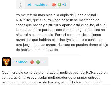
adnmadrigal
+2
Yo me refería más bien a la dupla de juego original +
RDOnline, que el puro juego base tiene montones de
cosas que hacer y disfrutar y aparte está el online, al cual
le he dado poco porque poco tiempo tengo, entonces no
alcancé a sentir el tedio. Pero si es como dices, tienes
razón, los que habitan el online (ya sea ese o cualquier
otro juego de esas características) no pueden darse el lujo
de habitar un mundo vacío.
Fenix22
+1
Que increíble como dejaron tirado al multijugador del RDR2 que en
comparación al espectacular multijugador de la primer entrega,
este es tremendo pedazo de basura, al cual lo basan en trabajar
gratis de forma virtual y aburrida en el mundo libre,
y los pocos modos de juego que tiene son una mierda, a eso
sumado el servidor que tiene Rockstar apaga y vamonos, deberían
haberlo hecho mas árcade como el primero y agregado verdaderas