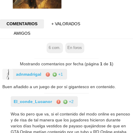
COMENTARIOS
+ VALORADOS
AMIGOS
6
com.
En foros
Mostrando comentarios por fecha (página
1
de
1
)
adnmadrigal
+1
Buen añadido a un juego de por sí gigantesco en contenido.
El_conde_Lucanor
+2
Woa tio pero que va, si el contenido del modo online es penoso
y de risa de tal manera que los jugadores hicieron durante
varios días huelga vestidos de payaso quejándose de que en
GTA Online metían contenido por un tubo y RD Online estaba