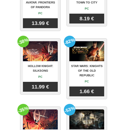
AVATAR: FRONTIERS
TOWN TO CITY
OF PANDORA
PC
PC
8.19 €
13.99 €
-38%
-82%
HOLLOW KNIGHT:
STAR WARS: KNIGHTS
SILKSONG
OF THE OLD
REPUBLIC
PC
PC
11.99 €
1.66 €
-35%
-53%