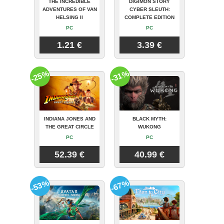
THE INCREDIBLE
DIGIMON STORY
ADVENTURES OF VAN
CYBER SLEUTH:
HELSING II
COMPLETE EDITION
PC
PC
1.21 €
3.39 €
-25%
-31%
INDIANA JONES AND
BLACK MYTH:
THE GREAT CIRCLE
WUKONG
PC
PC
52.39 €
40.99 €
-53%
-67%