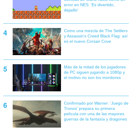
error en NES: 'Es divertido,
dejadlo'
Como una mezcla de The Settlers
y Assassin's Creed Black Flag: así
es el nuevo Corsair Cove
Más de la mitad de los jugadores
de PC siguen jugando a 1080p y
el motivo no son los monitores
Confirmado por Warner: 'Juego de
Tronos' prepara su primera
película con una de las mayores
guerras de la fantasía y dragones