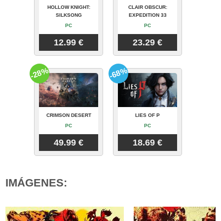
HOLLOW KNIGHT:
CLAIR OBSCUR:
SILKSONG
EXPEDITION 33
PC
PC
12.99 €
23.29 €
-28%
-68%
CRIMSON DESERT
LIES OF P
PC
PC
49.99 €
18.69 €
IMÁGENES: