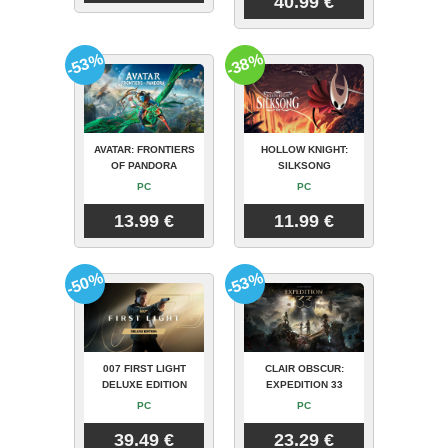
40.99 €
-53%
-38%
AVATAR: FRONTIERS
HOLLOW KNIGHT:
OF PANDORA
SILKSONG
PC
PC
13.99 €
11.99 €
-50%
-53%
007 FIRST LIGHT
CLAIR OBSCUR:
DELUXE EDITION
EXPEDITION 33
PC
PC
39.49 €
23.29 €