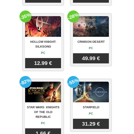
-35%
-28%
HOLLOW KNIGHT:
CRIMSON DESERT
SILKSONG
PC
PC
49.99 €
12.99 €
-82%
-55%
STAR WARS: KNIGHTS
STARFIELD
OF THE OLD
PC
REPUBLIC
31.29 €
PC
1.66 €