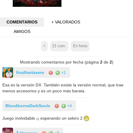
COMENTARIOS
+ VALORADOS
AMIGOS
<
21
com.
En foros
Mostrando comentarios por fecha (página
2
de
2
)
finalfantasero
+1
Esa es la versión DX. También existe la versión normal, que trae
menos accesorios y es un poco más barata.
BloodborneDarkSouls
+4
Juego inolvidable ¡¡ esperando un sekiro 2
T Veronica
+0