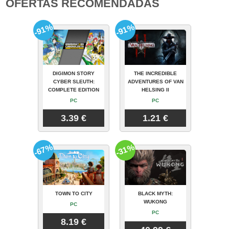
OFERTAS RECOMENDADAS
-91%
-91%
DIGIMON STORY
THE INCREDIBLE
CYBER SLEUTH:
ADVENTURES OF VAN
COMPLETE EDITION
HELSING II
PC
PC
3.39 €
1.21 €
-67%
-31%
TOWN TO CITY
BLACK MYTH:
WUKONG
PC
PC
8.19 €