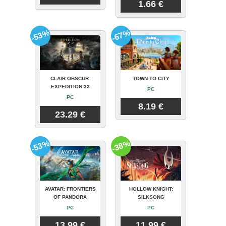
1.66 €
-53%
-67%
CLAIR OBSCUR:
TOWN TO CITY
EXPEDITION 33
PC
PC
8.19 €
23.29 €
-53%
-38%
AVATAR: FRONTIERS
HOLLOW KNIGHT:
OF PANDORA
SILKSONG
PC
PC
13.99 €
11.99 €