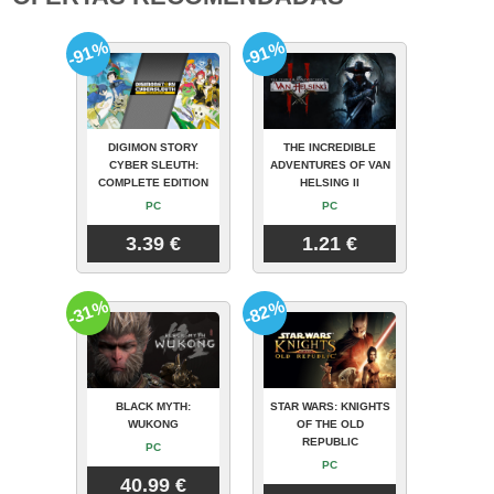
-91%
-91%
DIGIMON STORY
THE INCREDIBLE
CYBER SLEUTH:
ADVENTURES OF VAN
COMPLETE EDITION
HELSING II
PC
PC
3.39 €
1.21 €
-31%
-82%
BLACK MYTH:
STAR WARS: KNIGHTS
WUKONG
OF THE OLD
REPUBLIC
PC
PC
40.99 €