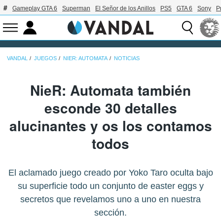
Gameplay GTA 6
Superman
El Señor de los Anillos
PS5
GTA 6
Sony
P
VANDAL
JUEGOS
NIER: AUTOMATA
NOTICIAS
NieR: Automata también
esconde 30 detalles
alucinantes y os los contamos
todos
El aclamado juego creado por Yoko Taro oculta bajo
su superficie todo un conjunto de easter eggs y
secretos que revelamos uno a uno en nuestra
sección.