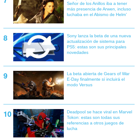
Señor de los Anillos iba a tener
más presencia de Arwen, incluso
luchaba en el Abismo de Helm'
Sony lanza la beta de una nueva
actualización de sistema para
PS5: estas son sus principales
novedades
La beta abierta de Gears of War
E-Day finalmente sí incluirá el
modo Versus
Deadpool se hace viral en Marvel
Tokon: estas son todas sus
referencias a otros juegos de
lucha