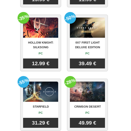
-35%
-50%
HOLLOW KNIGHT:
007 FIRST LIGHT
SILKSONG
DELUXE EDITION
PC
PC
12.99 €
39.49 €
-55%
-28%
STARFIELD
CRIMSON DESERT
PC
PC
31.29 €
49.99 €