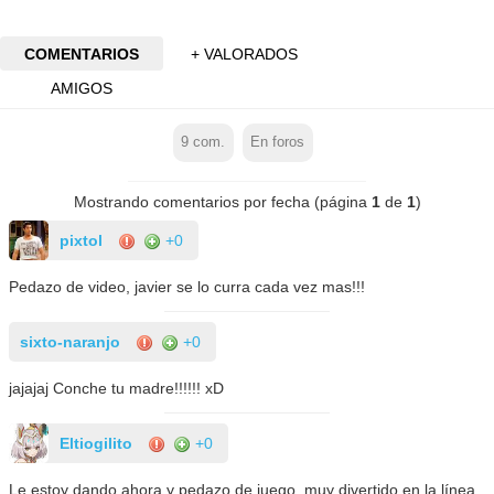
COMENTARIOS
+ VALORADOS
AMIGOS
9
com.
En foros
Mostrando comentarios por fecha (página
1
de
1
)
pixtol
+0
Pedazo de video, javier se lo curra cada vez mas!!!
sixto-naranjo
+0
jajajaj Conche tu madre!!!!!! xD
Eltiogilito
+0
Le estoy dando ahora y pedazo de juego, muy divertido en la línea