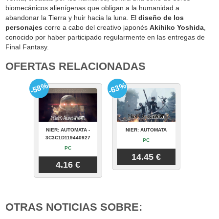
biomecánicos alienígenas que obligan a la humanidad a
abandonar la Tierra y huir hacia la luna. El
diseño de los
personajes
corre a cabo del creativo japonés
Akihiko Yoshida
,
conocido por haber participado regularmente en las entregas de
Final Fantasy.
OFERTAS RELACIONADAS
-58%
-63%
NIER: AUTOMATA -
NIER: AUTOMATA
3C3C1D119440927
PC
PC
14.45 €
4.16 €
OTRAS NOTICIAS SOBRE: