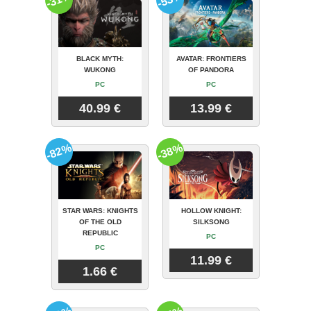
BLACK MYTH:
AVATAR: FRONTIERS
WUKONG
OF PANDORA
PC
PC
40.99 €
13.99 €
-82%
-38%
STAR WARS: KNIGHTS
HOLLOW KNIGHT:
OF THE OLD
SILKSONG
REPUBLIC
PC
PC
11.99 €
1.66 €