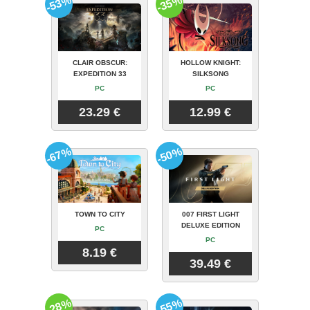
-53%
-35%
CLAIR OBSCUR:
HOLLOW KNIGHT:
EXPEDITION 33
SILKSONG
PC
PC
23.29 €
12.99 €
-67%
-50%
TOWN TO CITY
007 FIRST LIGHT
DELUXE EDITION
PC
PC
8.19 €
39.49 €
-28%
-55%