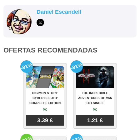
Daniel Escandell
OFERTAS RECOMENDADAS
-91%
-91%
DIGIMON STORY
THE INCREDIBLE
CYBER SLEUTH:
ADVENTURES OF VAN
COMPLETE EDITION
HELSING II
PC
PC
3.39 €
1.21 €
-31%
-53%