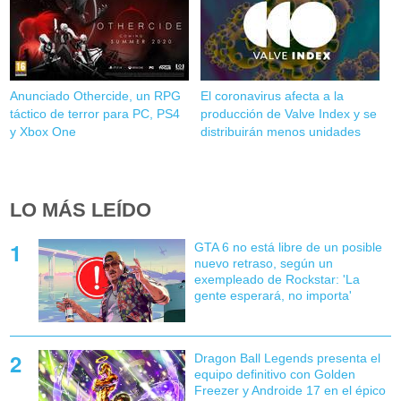
Anunciado Othercide, un RPG
El coronavirus afecta a la
táctico de terror para PC, PS4
producción de Valve Index y se
y Xbox One
distribuirán menos unidades
LO MÁS LEÍDO
GTA 6 no está libre de un posible
nuevo retraso, según un
exempleado de Rockstar: 'La
gente esperará, no importa'
Dragon Ball Legends presenta el
equipo definitivo con Golden
Freezer y Androide 17 en el épico