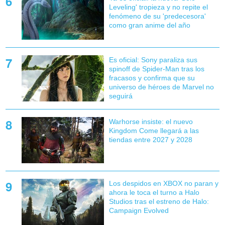
Leveling' tropieza y no repite el
fenómeno de su 'predecesora'
como gran anime del año
Es oficial: Sony paraliza sus
spinoff de Spider-Man tras los
fracasos y confirma que su
universo de héroes de Marvel no
seguirá
Warhorse insiste: el nuevo
Kingdom Come llegará a las
tiendas entre 2027 y 2028
Los despidos en XBOX no paran y
ahora le toca el turno a Halo
Studios tras el estreno de Halo:
Campaign Evolved