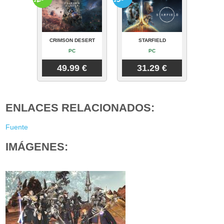
CRIMSON DESERT
STARFIELD
PC
PC
49.99 €
31.29 €
ENLACES RELACIONADOS:
Fuente
IMÁGENES: