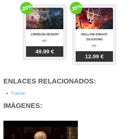
-28%
-35%
CRIMSON DESERT
HOLLOW KNIGHT:
SILKSONG
PC
PC
49.99 €
12.99 €
ENLACES RELACIONADOS:
Fuente
IMÁGENES: