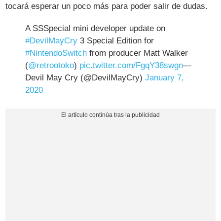
tocará esperar un poco más para poder salir de dudas.
A SSSpecial mini developer update on
#DevilMayCry
3 Special Edition for
#NintendoSwitch
from producer Matt Walker
(
@retrootoko
)
pic.twitter.com/FgqY38swgn
—
Devil May Cry (@DevilMayCry)
January 7,
2020