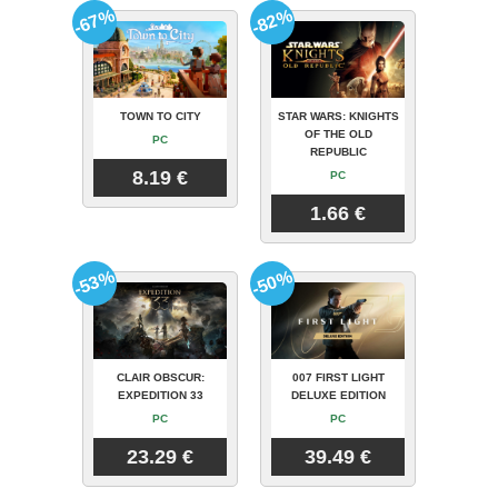
-67%
-82%
TOWN TO CITY
STAR WARS: KNIGHTS
OF THE OLD
PC
REPUBLIC
8.19 €
PC
1.66 €
-53%
-50%
CLAIR OBSCUR:
007 FIRST LIGHT
EXPEDITION 33
DELUXE EDITION
PC
PC
23.29 €
39.49 €