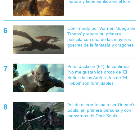
matará y tiene sentido en el lore
Confirmado por Warner: 'Juego de
Tronos' prepara su primera
película con una de las mayores
guerras de la fantasía y dragones
Peter Jackson (64), lo confirma:
'No me gustan los orcos de 'El
Señor de los Anillos', los de 'El
Hobbit' son formidables'
Así de diferente iba a ser Demon's
Souls: en primera persona y con
monstruos de Dark Souls