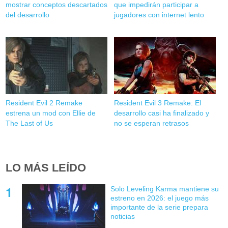
mostrar conceptos descartados
que impedirán participar a
del desarrollo
jugadores con internet lento
Resident Evil 2 Remake
Resident Evil 3 Remake: El
estrena un mod con Ellie de
desarrollo casi ha finalizado y
The Last of Us
no se esperan retrasos
LO MÁS LEÍDO
Solo Leveling Karma mantiene su
estreno en 2026: el juego más
importante de la serie prepara
noticias