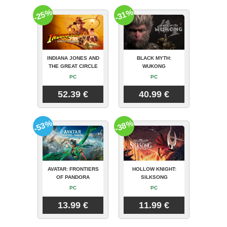
-25%
-31%
INDIANA JONES AND
BLACK MYTH:
THE GREAT CIRCLE
WUKONG
PC
PC
52.39 €
40.99 €
-53%
-38%
AVATAR: FRONTIERS
HOLLOW KNIGHT:
OF PANDORA
SILKSONG
PC
PC
13.99 €
11.99 €