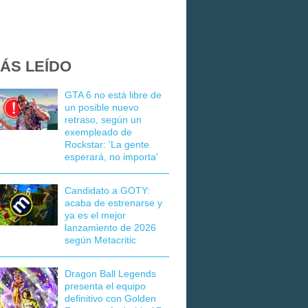
ÁS LEÍDO
GTA 6 no está libre de
un posible nuevo
retraso, según un
exempleado de
Rockstar: 'La gente
esperará, no importa'
Candidato a GOTY:
acaba de estrenarse y
ya es el mejor
lanzamiento de 2026
según Metacritic
Dragon Ball Legends
presenta el equipo
definitivo con Golden