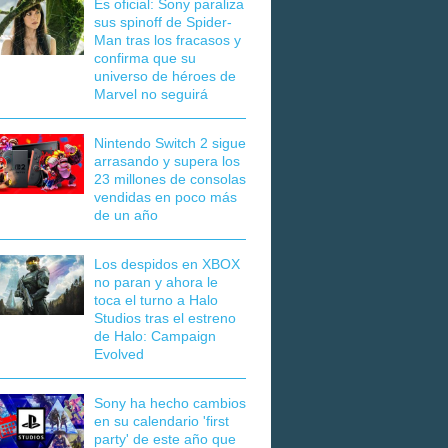
Es oficial: Sony paraliza
sus spinoff de Spider-
Man tras los fracasos y
confirma que su
universo de héroes de
Marvel no seguirá
Nintendo Switch 2 sigue
arrasando y supera los
23 millones de consolas
vendidas en poco más
de un año
Los despidos en XBOX
no paran y ahora le
toca el turno a Halo
Studios tras el estreno
de Halo: Campaign
Evolved
Sony ha hecho cambios
en su calendario 'first
party' de este año que