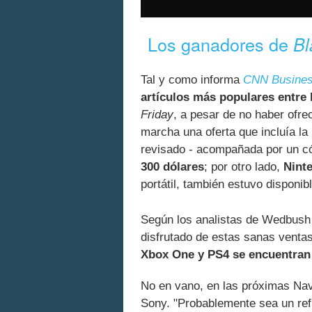
Los ganadores de
Bl
Tal y como informa
CNN Busine
artículos más populares entre
Friday
, a pesar de no haber ofr
marcha una oferta que incluía la 
revisado - acompañada por un c
300 dólares
; por otro lado,
Nint
portátil, también estuvo disponi
Según los analistas de Wedbush 
disfrutado de estas sanas venta
Xbox One y PS4 se encuentran e
No en vano, en las próximas Nav
Sony. "Probablemente sea un ref