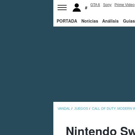
GTA 6
Sony
Prime Video
PORTADA
Noticias
Análisis
Guías
VANDAL
JUEGOS
CALL OF DUTY: MODERN W
Nintendo Sw