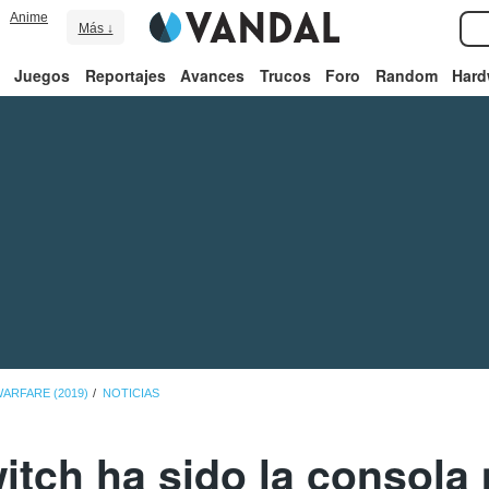
Anime
Más ↓
Juegos
Reportajes
Avances
Trucos
Foro
Random
Hard
ARFARE (2019)
NOTICIAS
itch ha sido la consola