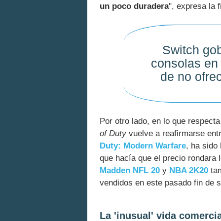
un poco duradera
", expresa la 
Switch gob
consolas en
de no ofre
Por otro lado, en lo que respecta
of Duty
vuelve a reafirmarse ent
Duty: Modern Warfare
, ha sido
que hacía que el precio rondara
Madden NFL 20
y
NBA 2K20
tam
vendidos en este pasado fin de 
La 'inusual' vida comerci