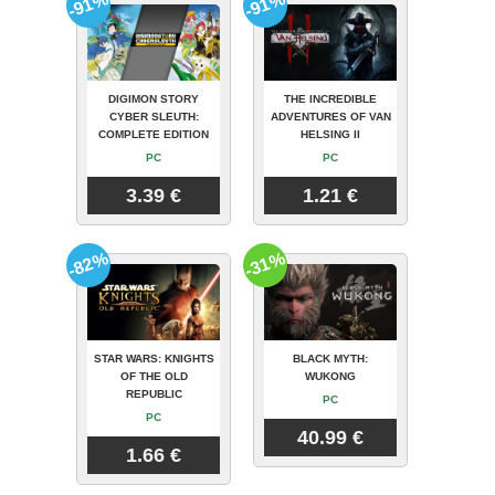
-91%
-91%
DIGIMON STORY
THE INCREDIBLE
CYBER SLEUTH:
ADVENTURES OF VAN
COMPLETE EDITION
HELSING II
PC
PC
3.39 €
1.21 €
-82%
-31%
STAR WARS: KNIGHTS
BLACK MYTH:
OF THE OLD
WUKONG
REPUBLIC
PC
PC
40.99 €
1.66 €