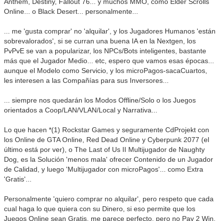
Anthem, Destiny, Fallout 76... y muchos MMO, como Elder Scrolls
Online... o Black Desert... personalmente...
... me 'gusta comprar' no 'alquilar', y los Jugadores Humanos 'están
sobrevalorados', si se curran una buena IA en la Nextgen, los
PvPvE se van a popularizar, los NPCs/Bots inteligentes, bastante
más que el Jugador Medio... etc, espero que vamos esas épocas...
aunque el Modelo como Servicio, y los microPagos-sacaCuartos,
les interesen a las Compañías para sus Inversores...
... siempre nos quedarán los Modos Offline/Solo o los Juegos
orientados a Coop/LAN/VLAN/Local y Narrativa...
Lo que hacen *(1) Rockstar Games y seguramente CdProjekt con
los Online de GTA Online, Red Dead Online y Cyberpunk 2077 (el
último está por ver), o The Last of Us II Multijugador de Naughty
Dog, es la Solución 'menos mala' ofrecer Contenido de un Jugador
de Calidad, y luego 'Multijugador con microPagos'... como Extra
'Gratis'...
Personalmente 'quiero comprar no alquilar', pero respeto que cada
cual haga lo que quiera con su Dinero, si eso permite que los
Juegos Online sean Gratis, me parece perfecto, pero no Pay 2 Win,