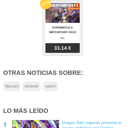
-17%
OVERWATCH 2:
WATCHPOINT PACK
PC
33.14 €
OTRAS NOTICIAS SOBRE:
blizzard
nintendo
switch
LO MÁS LEÍDO
Dragon Ball Legends presenta el
equipo definitivo con Golden