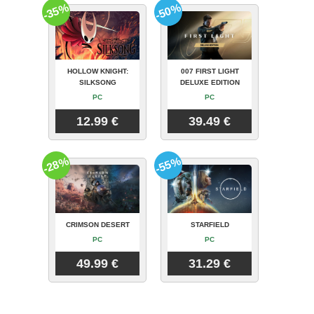
-35%
-50%
HOLLOW KNIGHT:
007 FIRST LIGHT
SILKSONG
DELUXE EDITION
PC
PC
12.99 €
39.49 €
-28%
-55%
CRIMSON DESERT
STARFIELD
PC
PC
49.99 €
31.29 €