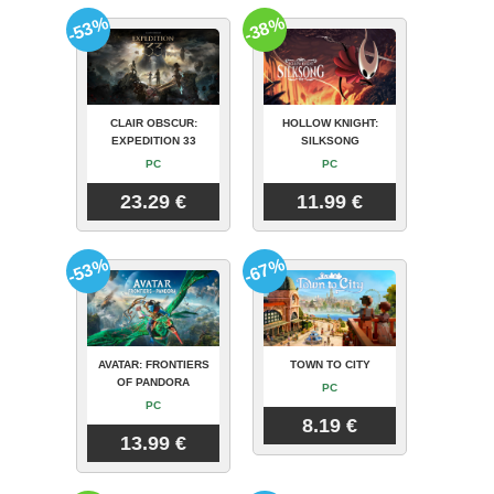
-53%
-38%
CLAIR OBSCUR:
HOLLOW KNIGHT:
EXPEDITION 33
SILKSONG
PC
PC
23.29 €
11.99 €
-53%
-67%
AVATAR: FRONTIERS
TOWN TO CITY
OF PANDORA
PC
PC
8.19 €
13.99 €