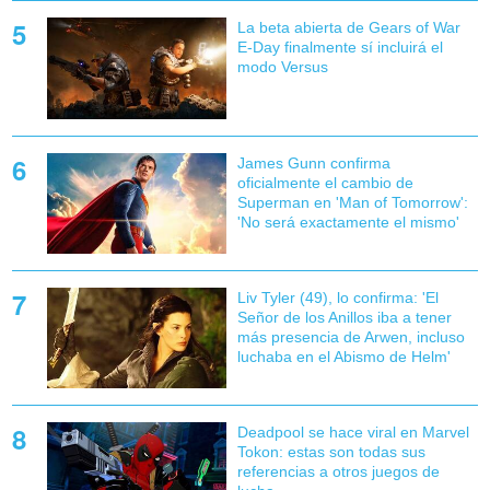
La beta abierta de Gears of War
E-Day finalmente sí incluirá el
modo Versus
James Gunn confirma
oficialmente el cambio de
Superman en 'Man of Tomorrow':
'No será exactamente el mismo'
Liv Tyler (49), lo confirma: 'El
Señor de los Anillos iba a tener
más presencia de Arwen, incluso
luchaba en el Abismo de Helm'
Deadpool se hace viral en Marvel
Tokon: estas son todas sus
referencias a otros juegos de