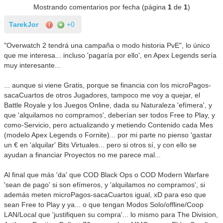
Mostrando comentarios por fecha (página
1
de
1
)
TarekJor
+0
"Overwatch 2 tendrá una campaña o modo historia PvE", lo único
que me interesa... incluso 'pagaría por ello', en Apex Legends sería
muy interesante...
... aunque si viene Gratis, porque se financia con los microPagos-
sacaCuartos de otros Jugadores, tampoco me voy a quejar, el
Battle Royale y los Juegos Online, dada su Naturaleza 'efímera', y
que 'alquilamos no compramos', deberían ser todos Free to Play, y
como-Servicio, pero actualizando y metiendo Contenido cada Mes
(modelo Apex Legends o Fornite)... por mi parte no pienso 'gastar
un € en 'alquilar' Bits Virtuales... pero si otros sí, y con ello se
ayudan a financiar Proyectos no me parece mal...
Al final que más 'da' que COD Black Ops o COD Modern Warfare
'sean de pago' si son efímeros, y 'alquilamos no compramos', si
además meten microPagos-sacaCuartos igual, xD para eso que
sean Free to Play y ya... o que tengan Modos Solo/offline/Coop
LAN/Local que 'justifiquen su compra'... lo mismo para The Division,