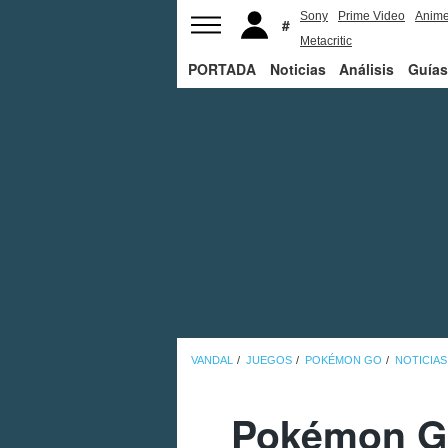
Sony
Prime Video
Anim
Metacritic
PORTADA
Noticias
Análisis
Guías
VANDAL
JUEGOS
POKÉMON GO
NOTICIAS
Pokémon Go