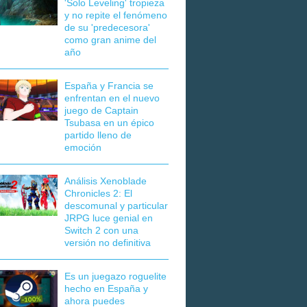
'Solo Leveling' tropieza
y no repite el fenómeno
de su 'predecesora'
como gran anime del
año
España y Francia se
enfrentan en el nuevo
juego de Captain
Tsubasa en un épico
partido lleno de
emoción
Análisis Xenoblade
Chronicles 2: El
descomunal y particular
JRPG luce genial en
Switch 2 con una
versión no definitiva
Es un juegazo roguelite
hecho en España y
ahora puedes