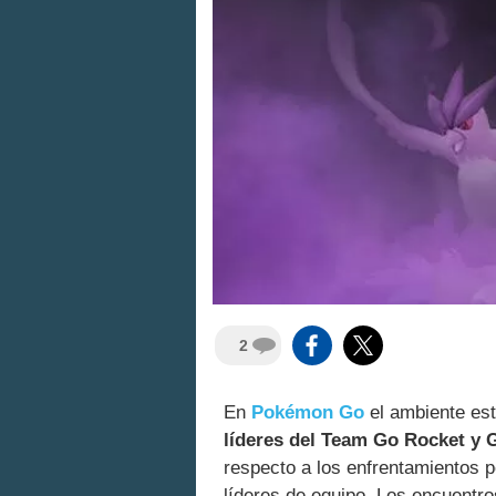
2
En
Pokémon Go
el ambiente es
líderes del Team Go Rocket y 
respecto a los enfrentamientos p
líderes de equipo. Los encuentro