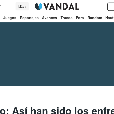
e
Más ↓
Juegos
Reportajes
Avances
Trucos
Foro
Random
Hard
: Así han sido los enfr