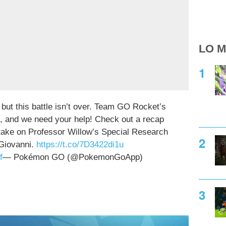
LO M
 but this battle isn’t over. Team GO Rocket’s
e, and we need your help! Check out a recap
d take on Professor Willow’s Special Research
 Giovanni.
https://t.co/7D3422di1u
f
— Pokémon GO (@PokemonGoApp)