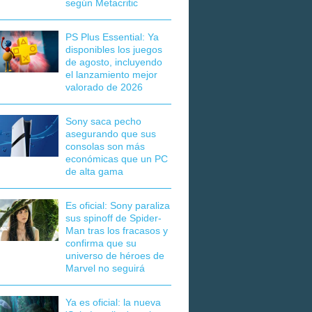
según Metacritic
PS Plus Essential: Ya
disponibles los juegos
de agosto, incluyendo
el lanzamiento mejor
valorado de 2026
Sony saca pecho
asegurando que sus
consolas son más
económicas que un PC
de alta gama
Es oficial: Sony paraliza
sus spinoff de Spider-
Man tras los fracasos y
confirma que su
universo de héroes de
Marvel no seguirá
Ya es oficial: la nueva