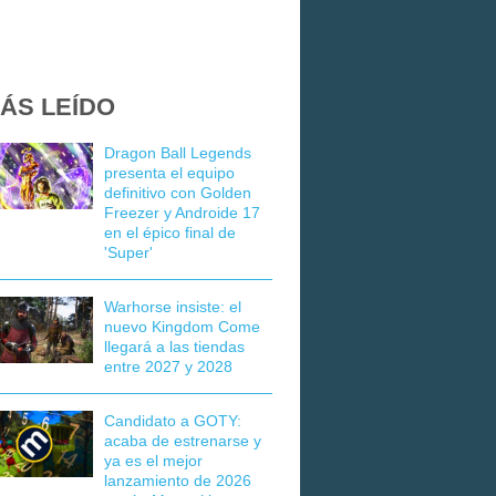
ÁS LEÍDO
Dragon Ball Legends
presenta el equipo
definitivo con Golden
Freezer y Androide 17
en el épico final de
'Super'
Warhorse insiste: el
nuevo Kingdom Come
llegará a las tiendas
entre 2027 y 2028
Candidato a GOTY:
acaba de estrenarse y
ya es el mejor
lanzamiento de 2026