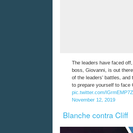
The leaders have faced off,
boss, Giovanni, is out ther
of the leaders’ battles, an
to prepare yourself to face
pic.twitter.com/lGrmEMP7Z
November 12, 2019
Blanche contra Cliff