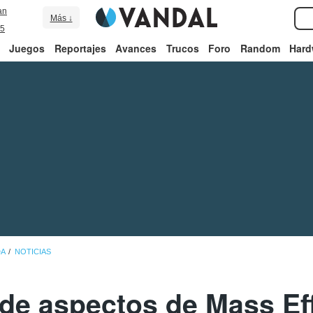
an
Más ↓
5
Juegos
Reportajes
Avances
Trucos
Foro
Random
Hard
DA
NOTICIAS
e aspectos de Mass Eff