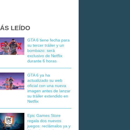
ÁS LEÍDO
GTA 6 tiene fecha para
su tercer tráiler y un
bombazo: será
exclusivo de Netflix
durante 6 horas
GTA 6 ya ha
actualizado su web
oficial con una nueva
imagen antes de lanzar
su tráiler extendido en
Netflix
Epic Games Store
regala dos nuevos
juegos: reclámalos ya y