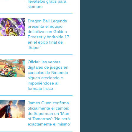
llévatelos gratis para
siempre
Dragon Ball Legends
presenta el equipo
definitivo con Golden
Freezer y Androide 17
en el épico final de
'Super'
Oficial: las ventas
digitales de juegos en
consolas de Nintendo
siguen creciendo e
imponiéndose al
formato físico
James Gunn confirma
oficialmente el cambio
de Superman en 'Man
of Tomorrow': 'No será
exactamente el mismo'