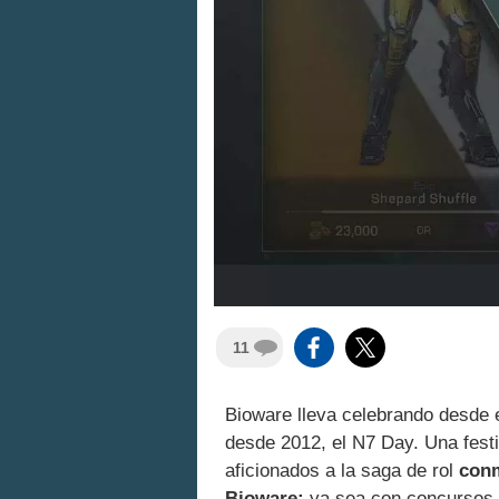
11
Bioware lleva celebrando desde e
desde 2012, el N7 Day. Una festi
aficionados a la saga de rol
conm
Bioware;
ya sea con concursos 