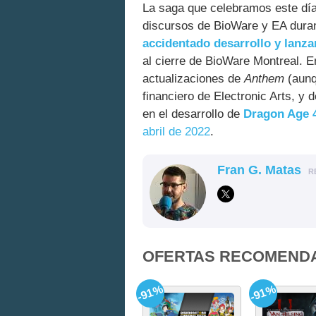
La saga que celebramos este día
discursos de BioWare y EA dura
accidentado desarrollo y lanz
al cierre de BioWare Montreal. 
actualizaciones de
Anthem
(aunq
financiero de Electronic Arts, y
en el desarrollo de
Dragon Age 
abril de 2022
.
Fran G. Matas
R
OFERTAS RECOMEND
-91%
-91%