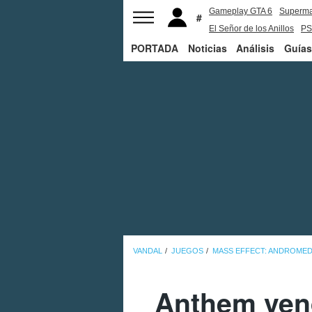
Gameplay GTA 6
Superm
El Señor de los Anillos
PS
PORTADA
Noticias
Análisis
Guías
VANDAL
JUEGOS
MASS EFFECT: ANDROME
Anthem vend