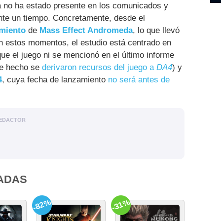
 no ha estado presente en los comunicados y
nte un tiempo. Concretamente, desde el
amiento
de
Mass Effect Andromeda
, lo que llevó
En estos momentos, el estudio está centrado en
ue el juego ni se mencionó en el último informe
 de hecho se
derivaron recursos del juego a
DA4
) y
4
, cuya fecha de lanzamiento
no será antes de
EDACTOR
ADAS
-82%
-31%