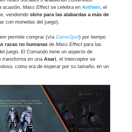
a ocasión,
Mass Effect
se celebra en
Anthem
, el
re, vendiendo
skins
para las alabardas a más de
r con monedas del juego).
hem
permite comprar (vía
GameSpot
) por tiempo
as razas no humanas
de
Mass Effect
para las
del juego. El Comando tiene un aspecto de
se
transforma
en una
Asari
, el Interceptor se
oloso, como era de esperar por su tamaño, en un