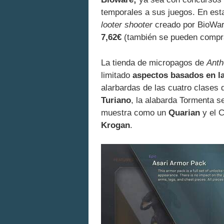
temporales a sus juegos. En est
looter shooter
creado por BioWa
7,62€
(también se pueden compra
La tienda de micropagos de
Ant
limitado
aspectos basados en l
alarbardas de las cuatro clases 
Turiano
, la alabarda Tormenta 
muestra como un
Quarian
y el C
Krogan
.