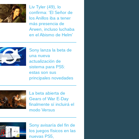
Liv Tyler (49), lo
confirma: 'El Señor de
los Anillos iba a tener
más presencia de
Arwen, incluso luchaba
en el Abismo de Helm'
Sony lanza la beta de
una nueva
actualización de
sistema para PS5:
estas son sus
principales novedades
La beta abierta de
Gears of War E-Day
finalmente sí incluirá el
modo Versus
Sony avisaría del fin de
los juegos físicos en las
nuevas PS5,