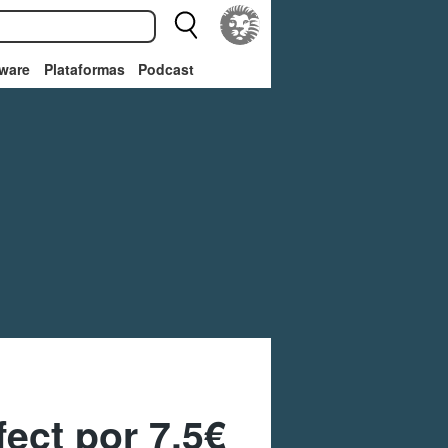
ware
Plataformas
Podcast
ect por 7,5€