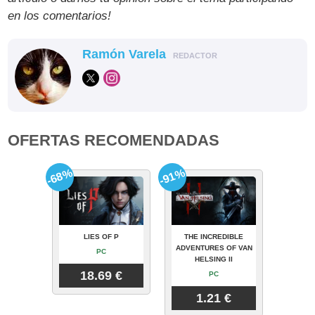
en los comentarios!
Ramón Varela
REDACTOR
OFERTAS RECOMENDADAS
-68%
-91%
LIES OF P
THE INCREDIBLE
ADVENTURES OF VAN
PC
HELSING II
18.69 €
PC
1.21 €