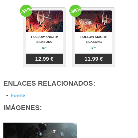
-35%
-38%
HOLLOW KNIGHT:
HOLLOW KNIGHT:
SILKSONG
SILKSONG
PC
PC
12.99 €
11.99 €
ENLACES RELACIONADOS:
Fuente
IMÁGENES: