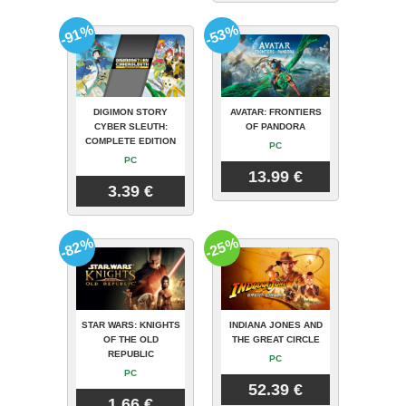
-91%
-53%
DIGIMON STORY
AVATAR: FRONTIERS
CYBER SLEUTH:
OF PANDORA
COMPLETE EDITION
PC
PC
13.99 €
3.39 €
-82%
-25%
STAR WARS: KNIGHTS
INDIANA JONES AND
OF THE OLD
THE GREAT CIRCLE
REPUBLIC
PC
PC
52.39 €
1.66 €