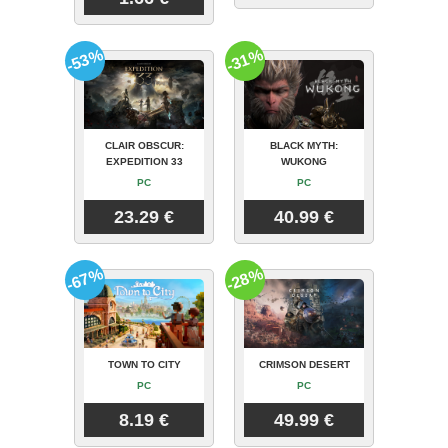
-53%
-31%
CLAIR OBSCUR:
BLACK MYTH:
EXPEDITION 33
WUKONG
PC
PC
23.29 €
40.99 €
-67%
-28%
TOWN TO CITY
CRIMSON DESERT
PC
PC
8.19 €
49.99 €