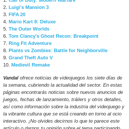
1.
Call of Duty: Modern Warfare
2.
Luigi's Mansion 3
3.
FIFA 20
4.
Mario Kart 8: Deluxe
5.
The Outer Worlds
6.
Tom Clancy's Ghost Recon: Breakpoint
7.
Ring Fit Adventure
8.
Plants vs Zombies: Battle for Neighborville
9.
Grand Theft Auto V
10.
Medievil Remake
Vandal
ofrece noticias de videojuegos los siete días de
la semana, cubriendo la actualidad del sector. En estas
páginas encontrarás noticias sobre nuevos anuncios de
juegos, fechas de lanzamiento, tráilers y otros detalles,
así como información sobre la industria del videojuego y
la vibrante cultura que se está creando en torno al ocio
interactivo. ¡No olvides decirnos lo que te parece este
artículo o darnos tu opinión sobre el tema participando