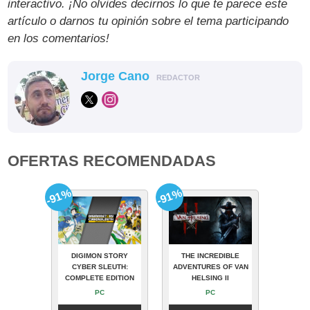
interactivo. ¡No olvides decirnos lo que te parece este
artículo o darnos tu opinión sobre el tema participando
en los comentarios!
Jorge Cano
REDACTOR
OFERTAS RECOMENDADAS
-91%
-91%
DIGIMON STORY
THE INCREDIBLE
CYBER SLEUTH:
ADVENTURES OF VAN
COMPLETE EDITION
HELSING II
PC
PC