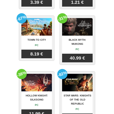
3.39 €
1.21 €
-67%
-31%
TOWN TO CITY
BLACK MYTH:
WUKONG
PC
PC
8.19 €
40.99 €
-38%
-82%
HOLLOW KNIGHT:
STAR WARS: KNIGHTS
SILKSONG
OF THE OLD
REPUBLIC
PC
PC
11.99 €