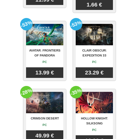
1.66 €
-53%
-53%
AVATAR: FRONTIERS
CLAIR OBSCUR:
OF PANDORA
EXPEDITION 33
PC
PC
13.99 €
23.29 €
-28%
-35%
CRIMSON DESERT
HOLLOW KNIGHT:
SILKSONG
PC
PC
49.99 €