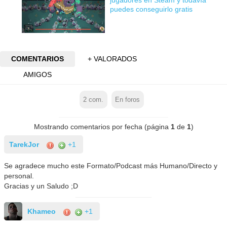
jugadores en Steam y todavía
puedes conseguirlo gratis
COMENTARIOS
+ VALORADOS
AMIGOS
2
com.
En foros
Mostrando comentarios por fecha (página
1
de
1
)
TarekJor
+1
Se agradece mucho este Formato/Podcast más Humano/Directo y
personal.
Gracias y un Saludo ;D
Khameo
+1