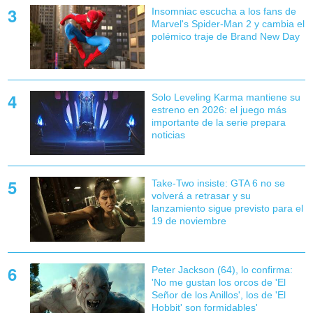
Insomniac escucha a los fans de
Marvel's Spider-Man 2 y cambia el
polémico traje de Brand New Day
Solo Leveling Karma mantiene su
estreno en 2026: el juego más
importante de la serie prepara
noticias
Take-Two insiste: GTA 6 no se
volverá a retrasar y su
lanzamiento sigue previsto para el
19 de noviembre
Peter Jackson (64), lo confirma:
'No me gustan los orcos de 'El
Señor de los Anillos', los de 'El
Hobbit' son formidables'