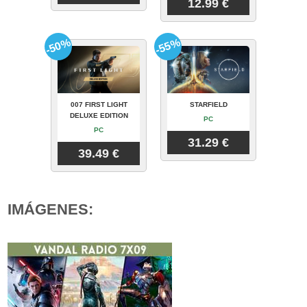
12.99 €
-50%
-55%
007 FIRST LIGHT
STARFIELD
DELUXE EDITION
PC
PC
31.29 €
39.49 €
IMÁGENES: