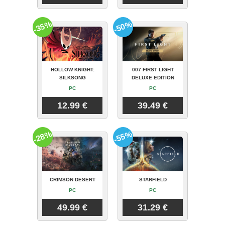
-35%
-50%
HOLLOW KNIGHT:
007 FIRST LIGHT
SILKSONG
DELUXE EDITION
PC
PC
12.99 €
39.49 €
-28%
-55%
CRIMSON DESERT
STARFIELD
PC
PC
49.99 €
31.29 €