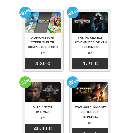
-91%
-91%
DIGIMON STORY
THE INCREDIBLE
CYBER SLEUTH:
ADVENTURES OF VAN
COMPLETE EDITION
HELSING II
PC
PC
3.39 €
1.21 €
-31%
-82%
BLACK MYTH:
STAR WARS: KNIGHTS
WUKONG
OF THE OLD
REPUBLIC
PC
PC
40.99 €