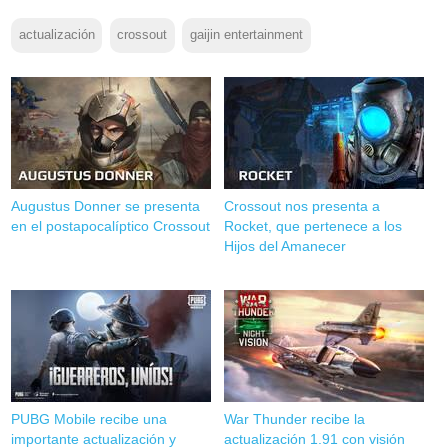
actualización
crossout
gaijin entertainment
Augustus Donner se presenta
Crossout nos presenta a
en el postapocalíptico Crossout
Rocket, que pertenece a los
Hijos del Amanecer
PUBG Mobile recibe una
War Thunder recibe la
importante actualización y
actualización 1.91 con visión