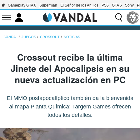
Gameplay GTA 6
Superman
El Señor de los Anillos
PS5
GTA 6
Sony
P
VANDAL
JUEGOS
CROSSOUT
NOTICIAS
Crossout recibe la última
Jinete del Apocalipsis en su
nueva actualización en PC
El MMO postapocalíptico también da la bienvenida
al mapa Planta Química; Targem Games ofrecen
todos los detalles.