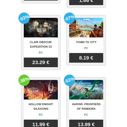
1.66 €
-53%
-67%
CLAIR OBSCUR:
TOWN TO CITY
EXPEDITION 33
PC
PC
8.19 €
23.29 €
-38%
-53%
HOLLOW KNIGHT:
AVATAR: FRONTIERS
SILKSONG
OF PANDORA
PC
PC
11.99 €
13.99 €