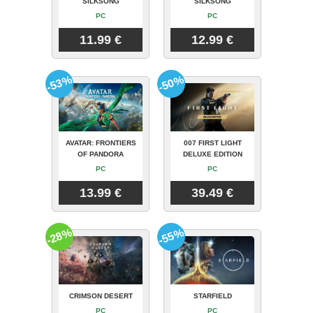
SILKSONG
SILKSONG
PC
PC
11.99 €
12.99 €
-53%
-50%
AVATAR: FRONTIERS
007 FIRST LIGHT
OF PANDORA
DELUXE EDITION
PC
PC
13.99 €
39.49 €
-28%
-55%
CRIMSON DESERT
STARFIELD
PC
PC