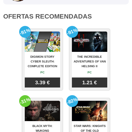
OFERTAS RECOMENDADAS
-91%
-91%
DIGIMON STORY
THE INCREDIBLE
CYBER SLEUTH:
ADVENTURES OF VAN
COMPLETE EDITION
HELSING II
PC
PC
3.39 €
1.21 €
-31%
-82%
BLACK MYTH:
STAR WARS: KNIGHTS
WUKONG
OF THE OLD