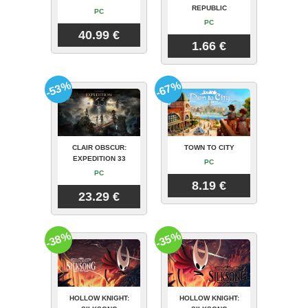
REPUBLIC
PC
PC
40.99 €
1.66 €
-53%
-67%
CLAIR OBSCUR:
TOWN TO CITY
EXPEDITION 33
PC
PC
8.19 €
23.29 €
-38%
-35%
HOLLOW KNIGHT:
HOLLOW KNIGHT: