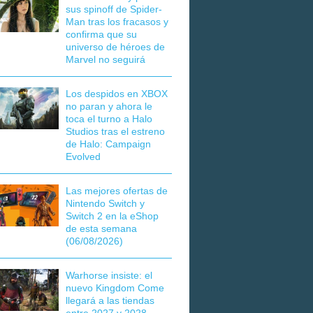
sus spinoff de Spider-
Man tras los fracasos y
confirma que su
universo de héroes de
Marvel no seguirá
Los despidos en XBOX
no paran y ahora le
toca el turno a Halo
Studios tras el estreno
de Halo: Campaign
Evolved
Las mejores ofertas de
Nintendo Switch y
Switch 2 en la eShop
de esta semana
(06/08/2026)
Warhorse insiste: el
nuevo Kingdom Come
llegará a las tiendas