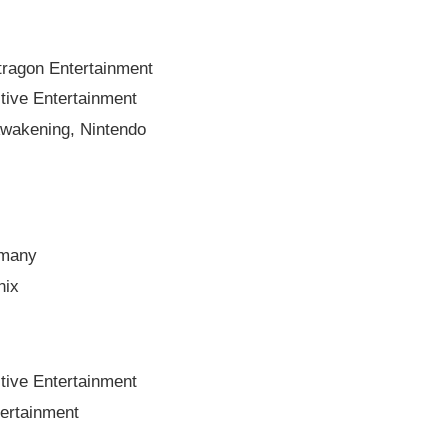
tragon Entertainment
tive Entertainment
Awakening, Nintendo
rmany
nix
tive Entertainment
tertainment