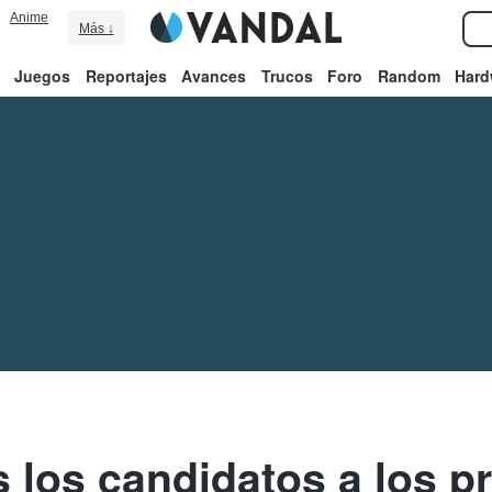
Anime
Más ↓
Juegos
Reportajes
Avances
Trucos
Foro
Random
Hard
los candidatos a los p