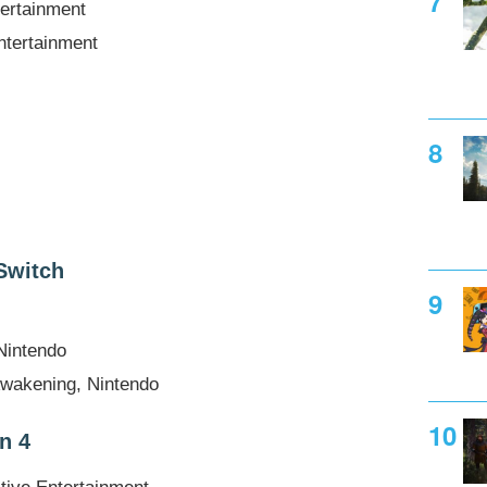
tertainment
ntertainment
Switch
Nintendo
Awakening, Nintendo
n 4