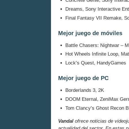
Concrete Genie, Sony Interac
Dreams, Sony Interactive En
Final Fantasy VII Remake, S
Mejor juego de móviles
Battle Chasers: Nightwar – 
Hot Wheels Infinite Loop, Mat
Lock’s Quest, HandyGames
Mejor juego de PC
Borderlands 3, 2K
DOOM Eternal, ZeniMax Ge
Tom Clancy’s Ghost Recon Br
Vandal
ofrece noticias de videoj
actualidad del sector. En estas 