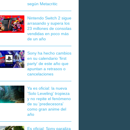
según Metacritic
Nintendo Switch 2 sigue
arrasando y supera los
23 millones de consolas
vendidas en poco más
de un año
Sony ha hecho cambios
en su calendario 'first
party' de este año que
apuntan a retrasos o
cancelaciones
Ya es oficial: la nueva
'Solo Leveling' tropieza
y no repite el fenómeno
de su 'predecesora'
como gran anime del
año
Es oficial: Sony paraliza