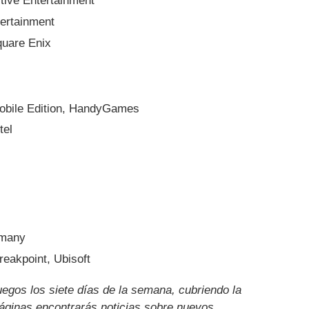
tive Entertainment
tertainment
quare Enix
Mobile Edition, HandyGames
tel
rmany
eakpoint, Ubisoft
uegos los siete días de la semana, cubriendo la
páginas encontrarás noticias sobre nuevos