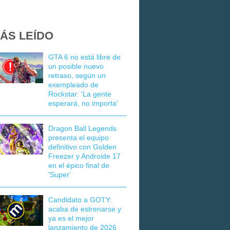
ÁS LEÍDO
GTA 6 no está libre de
un posible nuevo
retraso, según un
exempleado de
Rockstar: 'La gente
esperará, no importa'
Dragon Ball Legends
presenta el equipo
definitivo con Golden
Freezer y Androide 17
en el épico final de
'Super'
Candidato a GOTY:
acaba de estrenarse y
ya es el mejor
lanzamiento de 2026