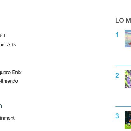
LO M
tel
nic Arts
quare Enix
Nintendo
n
ainment