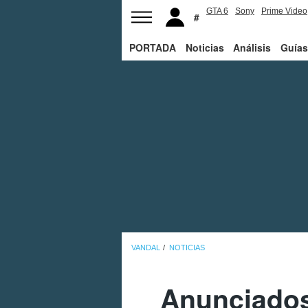
GTA 6
Sony
Prime Video
PORTADA
Noticias
Análisis
Guías
VANDAL
NOTICIAS
Anunciados 