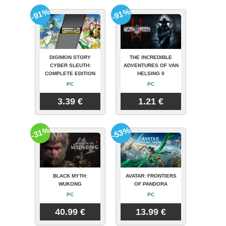
-91%
-91%
DIGIMON STORY
THE INCREDIBLE
CYBER SLEUTH:
ADVENTURES OF VAN
COMPLETE EDITION
HELSING II
PC
PC
3.39 €
1.21 €
-31%
-53%
BLACK MYTH:
AVATAR: FRONTIERS
WUKONG
OF PANDORA
PC
PC
40.99 €
13.99 €