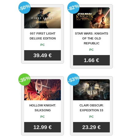
-50%
-82%
007 FIRST LIGHT
STAR WARS: KNIGHTS
DELUXE EDITION
OF THE OLD
REPUBLIC
PC
PC
39.49 €
1.66 €
-35%
-53%
HOLLOW KNIGHT:
CLAIR OBSCUR:
SILKSONG
EXPEDITION 33
PC
PC
12.99 €
23.29 €