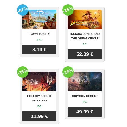
-67%
-25%
TOWN TO CITY
INDIANA JONES AND
THE GREAT CIRCLE
PC
PC
8.19 €
52.39 €
-38%
-28%
HOLLOW KNIGHT:
CRIMSON DESERT
SILKSONG
PC
PC
49.99 €
11.99 €