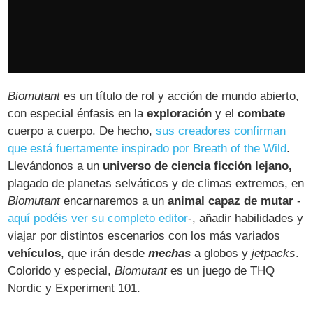
Biomutant
es un título de rol y acción de mundo abierto,
con especial énfasis en la
exploración
y el
combate
cuerpo a cuerpo. De hecho,
sus creadores confirman
que está fuertamente inspirado por Breath of the Wild
.
Llevándonos a un
universo de ciencia ficción lejano,
plagado de planetas selváticos y de climas extremos, en
Biomutant
encarnaremos a un
animal capaz de mutar
-
aquí podéis ver su completo editor
-, añadir habilidades y
viajar por distintos escenarios con los más variados
vehículos
, que irán desde
mechas
a globos y
jetpacks
.
Colorido y especial,
Biomutant
es un juego de THQ
Nordic y Experiment 101.