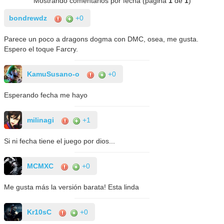
Mostrando comentarios por fecha (página
1
de
1
)
bondrewdz
+0
Parece un poco a dragons dogma con DMC, osea, me gusta.
Espero el toque Farcry.
KamuSusano-o
+0
Esperando fecha me hayo
milinagi
+1
Si ni fecha tiene el juego por dios...
MCMXC
+0
Me gusta más la versión barata! Esta linda
Kr10sC
+0