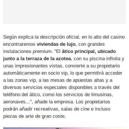
Según explica la descripción oficial, en lo alto del casino
encontraremos
viviendas de lujo
, con grandes
instalaciones
premium
. "El
ático principal, ubicado
junto a la terraza de la azotea
, con su piscina infinita y
unas impresionantes vistas, convierte a su propietario
automáticamente en socio vip, lo que permitirá acceder
a las zonas vip, a las mesas de apuestas altas y a
diversos servicios especiales disponibles a través del
teléfono del ático, como los servicios de limusinas,
aeronaves...", añade la empresa. Los propietarios
podrán añadir recreativas, salas de cine e incluso
piezas de arte de gran coste.