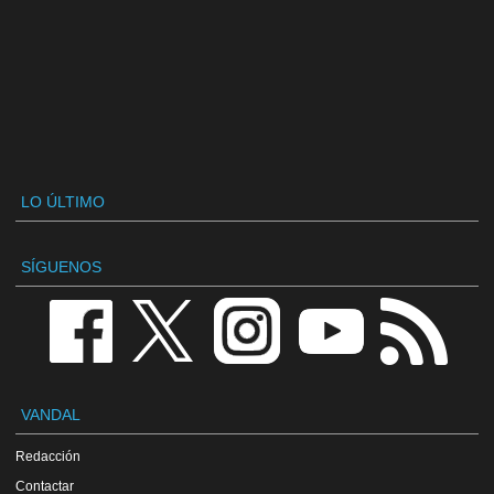
LO ÚLTIMO
SÍGUENOS
VANDAL
Redacción
Contactar