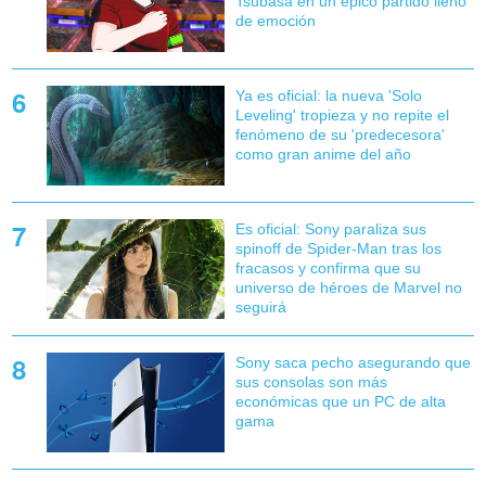
Tsubasa en un épico partido lleno
de emoción
Ya es oficial: la nueva 'Solo
Leveling' tropieza y no repite el
fenómeno de su 'predecesora'
como gran anime del año
Es oficial: Sony paraliza sus
spinoff de Spider-Man tras los
fracasos y confirma que su
universo de héroes de Marvel no
seguirá
Sony saca pecho asegurando que
sus consolas son más
económicas que un PC de alta
gama