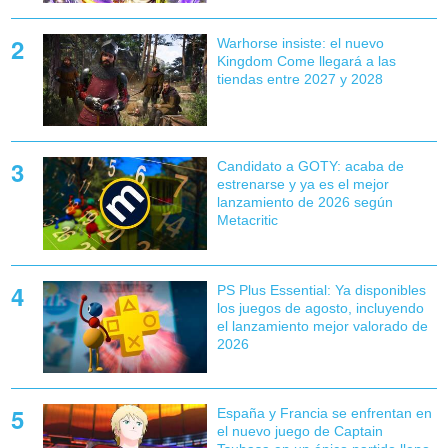
Warhorse insiste: el nuevo
Kingdom Come llegará a las
tiendas entre 2027 y 2028
Candidato a GOTY: acaba de
estrenarse y ya es el mejor
lanzamiento de 2026 según
Metacritic
PS Plus Essential: Ya disponibles
los juegos de agosto, incluyendo
el lanzamiento mejor valorado de
2026
España y Francia se enfrentan en
el nuevo juego de Captain