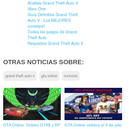
Análisis Grand Theft Auto V
Xbox One
Guía Definitiva Grand Theft
Auto V - Los MEJORES
consejos!
Todos los juegos de Grand
Theft Auto
Requisitos Grand Theft Auto V
OTRAS NOTICIAS SOBRE:
grand theft auto v
gta online
rockstar
GTA Online: Dobles GTA$ y RP
GTA Online celebra el 4 de julio