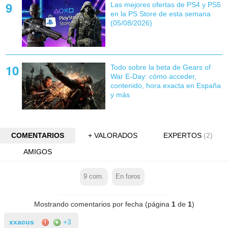
Las mejores ofertas de PS4 y PS5
en la PS Store de esta semana
(05/08/2026)
Todo sobre la beta de Gears of
War E-Day: cómo acceder,
contenido, hora exacta en España
y más
COMENTARIOS
+ VALORADOS
EXPERTOS
(2)
AMIGOS
9
com.
En foros
Mostrando comentarios por fecha (página
1
de
1
)
xxacus
+3