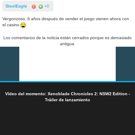
SteelEagle
+0
Vergonzoso, 6 años después de vender el juego vienen ahora con
el casino
Los comentarios de la noticia están cerrados porque es demasiado
antigua.
Vídeo del momento: Xenoblade Chronicles 2: NSW2 Edition -
Tráiler de lanzamiento