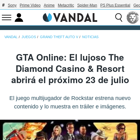
Sony
Prime Video
Anime
Metacritic
Spider-Man
PS Plus Essential
Geo
VANDAL
JUEGOS
GRAND THEFT AUTO V
NOTICIAS
GTA Online: El lujoso The
Diamond Casino & Resort
abrirá el próximo 23 de julio
El juego multijugador de Rockstar estrena nuevo
contenido y lo muestra en tráiler e imágenes.