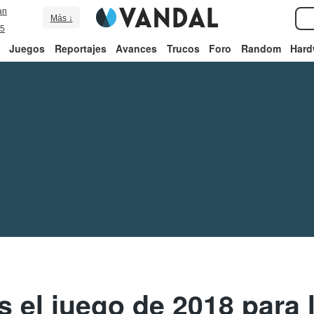
an
Más ↓
5
Juegos
Reportajes
Avances
Trucos
Foro
Random
Hard
s el juego de 2018 para 