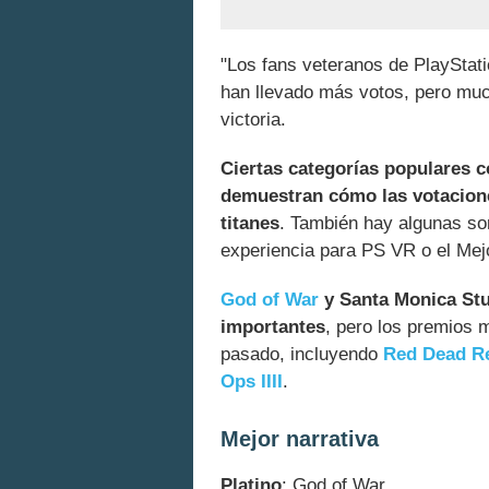
"Los fans veteranos de PlayStati
han llevado más votos, pero muc
victoria.
Ciertas categorías populares 
demuestran cómo las votacione
titanes
. También hay algunas so
experiencia para PS VR o el Mejo
God of War
y Santa Monica Stu
importantes
, pero los premios 
pasado, incluyendo
Red Dead R
Ops IIII
.
Mejor narrativa
Platino
: God of War