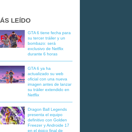
ÁS LEÍDO
GTA 6 tiene fecha para
su tercer tráiler y un
bombazo: será
exclusivo de Netflix
durante 6 horas
GTA 6 ya ha
actualizado su web
oficial con una nueva
imagen antes de lanzar
su tráiler extendido en
Netflix
Dragon Ball Legends
presenta el equipo
definitivo con Golden
Freezer y Androide 17
en el épico final de