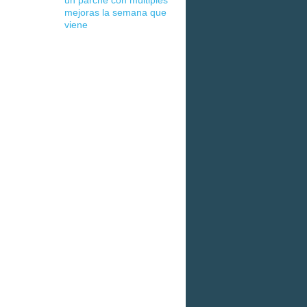
un parche con múltiples
mejoras la semana que
viene