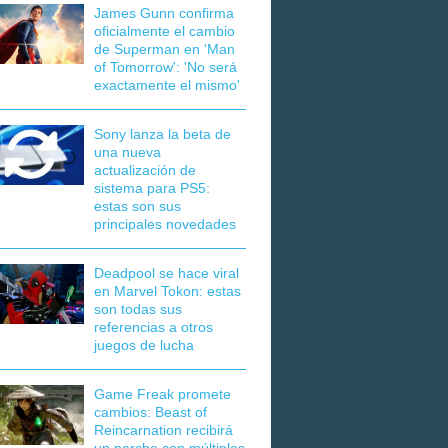
James Gunn confirma
oficialmente el cambio
de Superman en 'Man
of Tomorrow': 'No será
exactamente el mismo'
Sony lanza la beta de
una nueva
actualización de
sistema para PS5:
estas son sus
principales novedades
Deadpool se hace viral
en Marvel Tokon: estas
son todas sus
referencias a otros
juegos de lucha
Game Freak promete
cambios: Beast of
Reincarnation recibirá