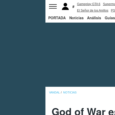
Gameplay GTA 6
Superm
El Señor de los Anillos
PS
PORTADA
Noticias
Análisis
Guías
VANDAL
NOTICIAS
God of War e