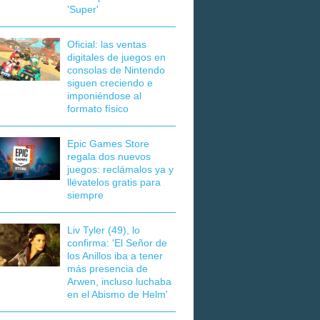
'Super'
Oficial: las ventas
digitales de juegos en
consolas de Nintendo
siguen creciendo e
imponiéndose al
formato físico
Epic Games Store
regala dos nuevos
juegos: reclámalos ya y
llévatelos gratis para
siempre
Liv Tyler (49), lo
confirma: 'El Señor de
los Anillos iba a tener
más presencia de
Arwen, incluso luchaba
en el Abismo de Helm'