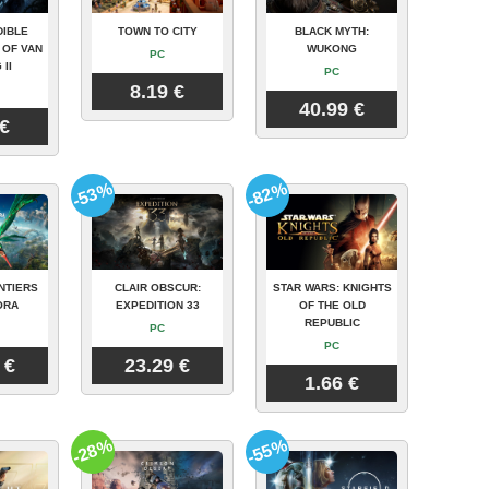
DIBLE
TOWN TO CITY
BLACK MYTH:
 OF VAN
WUKONG
PC
 II
PC
8.19 €
40.99 €
 €
-53%
-82%
NTIERS
CLAIR OBSCUR:
STAR WARS: KNIGHTS
ORA
EXPEDITION 33
OF THE OLD
REPUBLIC
PC
PC
 €
23.29 €
1.66 €
-28%
-55%