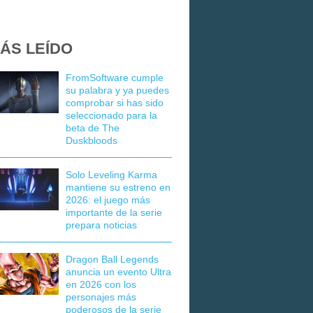
ÁS LEÍDO
FromSoftware cumple
su palabra y ya puedes
comprobar si has sido
seleccionado para la
beta de The
Duskbloods
Solo Leveling Karma
mantiene su estreno en
2026: el juego más
importante de la serie
prepara noticias
Dragon Ball Legends
anuncia un evento Ultra
en 2026 con los
personajes más
poderosos de la serie