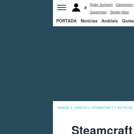
Peter Jackson
Gameplay 
Superman
Spider-Man
PORTADA
Noticias
Análisis
Guías
VANDAL
JUEGOS
STEAMCRAFT
NOTICIAS
Steamcraft