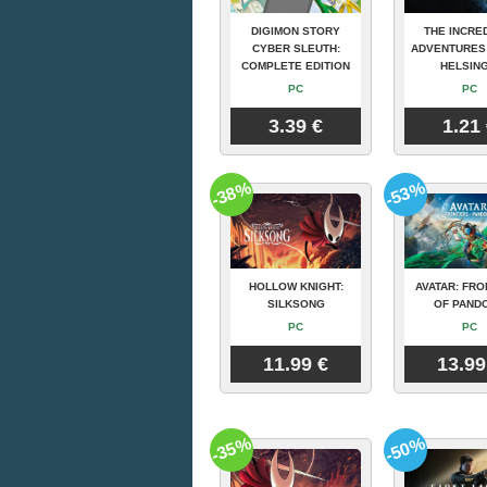
DIGIMON STORY
THE INCRE
CYBER SLEUTH:
ADVENTURES
COMPLETE EDITION
HELSING
PC
PC
3.39 €
1.21
-38%
-53%
HOLLOW KNIGHT:
AVATAR: FRO
SILKSONG
OF PAND
PC
PC
11.99 €
13.99
-35%
-50%