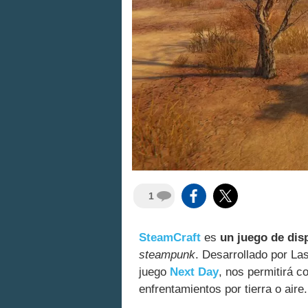
1
SteamCraft
es
un juego de dis
steampunk
. Desarrollado por L
juego
Next Day
, nos permitirá c
enfrentamientos por tierra o aire.