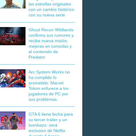
las estrellas originales
con un cambio histórico
con su nueva serie
Ghost Recon Wildlands
confirma sus rumores y
recibe nueva misión,
mejoras en consolas y
el contenido de
Predator
Arc System Works no
ha cumplido lo
prometido: Marvel
Tokon enfurece a los
jugadores de PC por
sus problemas
GTA 6 tiene fecha para
su tercer tráiler y un
bombazo: será
exclusivo de Netflix