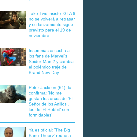
Take-Two insiste: GTA 6
no se volverá a retrasar
y su lanzamiento sigue
previsto para el 19 de
noviembre
Insomniac escucha a
los fans de Marvel's
Spider-Man 2 y cambia
el polémico traje de
Brand New Day
Peter Jackson (64), lo
confirma: 'No me
gustan los orcos de 'El
Señor de los Anillos',
los de 'El Hobbit' son
formidables'
Ya es oficial: 'The Big
Bang Theory' reúne a