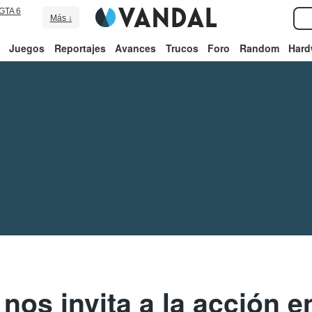
GTA 6
Más ↓
Juegos
Reportajes
Avances
Trucos
Foro
Random
Hard
 nos invita a la acción 