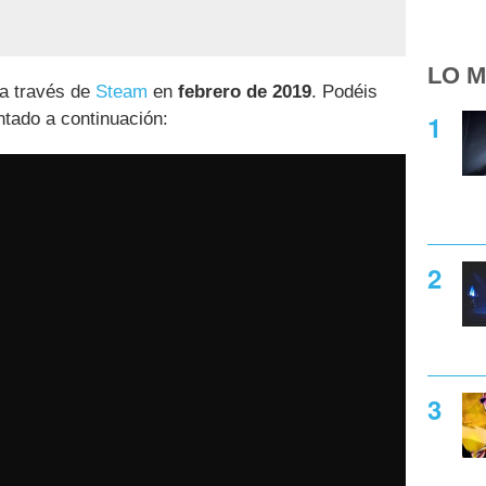
LO M
 a través de
Steam
en
febrero de 2019
. Podéis
tado a continuación: