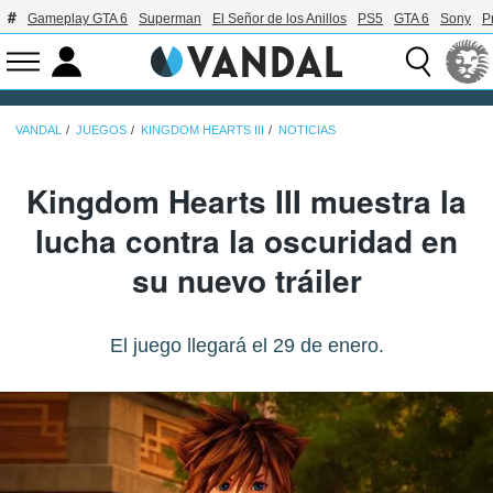
Gameplay GTA 6
Superman
El Señor de los Anillos
PS5
GTA 6
Sony
P
VANDAL
JUEGOS
KINGDOM HEARTS III
NOTICIAS
Kingdom Hearts III muestra la
lucha contra la oscuridad en
su nuevo tráiler
El juego llegará el 29 de enero.