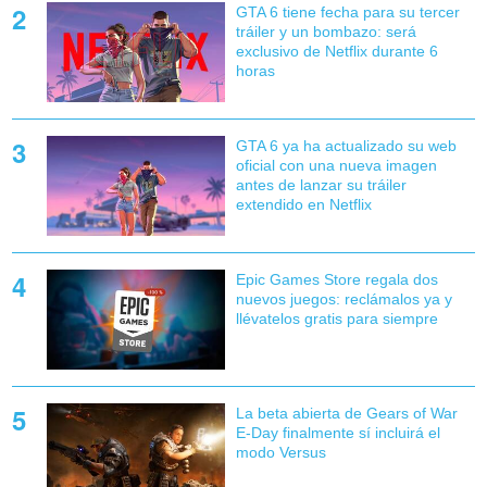
GTA 6 tiene fecha para su tercer
tráiler y un bombazo: será
exclusivo de Netflix durante 6
horas
GTA 6 ya ha actualizado su web
oficial con una nueva imagen
antes de lanzar su tráiler
extendido en Netflix
Epic Games Store regala dos
nuevos juegos: reclámalos ya y
llévatelos gratis para siempre
La beta abierta de Gears of War
E-Day finalmente sí incluirá el
modo Versus