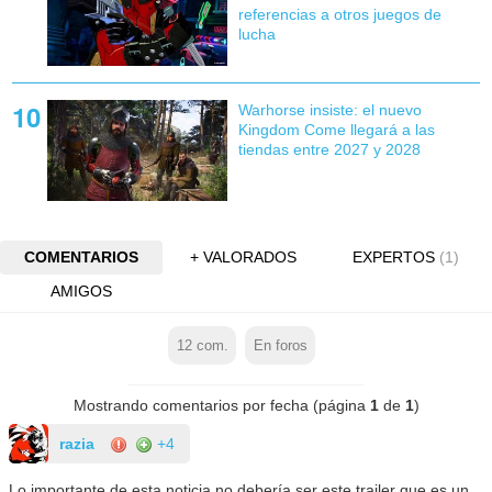
referencias a otros juegos de
lucha
Warhorse insiste: el nuevo
Kingdom Come llegará a las
tiendas entre 2027 y 2028
COMENTARIOS
+ VALORADOS
EXPERTOS
(1)
AMIGOS
12
com.
En foros
Mostrando comentarios por fecha (página
1
de
1
)
razia
+4
Lo importante de esta noticia no debería ser este trailer que es un