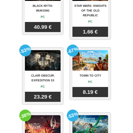
BLACK MYTH:
STAR WARS: KNIGHTS
WUKONG
OF THE OLD
REPUBLIC
PC
PC
40.99 €
1.66 €
-53%
-67%
CLAIR OBSCUR:
TOWN TO CITY
EXPEDITION 33
PC
PC
8.19 €
23.29 €
-38%
-53%