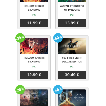
HOLLOW KNIGHT:
AVATAR: FRONTIERS
SILKSONG
OF PANDORA
PC
PC
11.99 €
13.99 €
-35%
-50%
HOLLOW KNIGHT:
007 FIRST LIGHT
SILKSONG
DELUXE EDITION
PC
PC
12.99 €
39.49 €
-28%
-55%