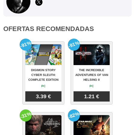
OFERTAS RECOMENDADAS
-91%
-91%
DIGIMON STORY
THE INCREDIBLE
CYBER SLEUTH:
ADVENTURES OF VAN
COMPLETE EDITION
HELSING II
PC
PC
3.39 €
1.21 €
-31%
-82%