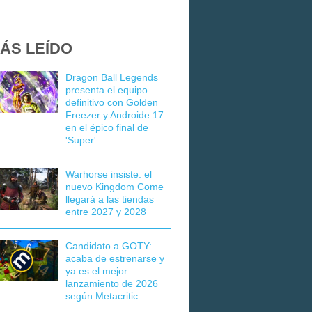
ÁS LEÍDO
Dragon Ball Legends
presenta el equipo
definitivo con Golden
Freezer y Androide 17
en el épico final de
'Super'
Warhorse insiste: el
nuevo Kingdom Come
llegará a las tiendas
entre 2027 y 2028
Candidato a GOTY:
acaba de estrenarse y
ya es el mejor
lanzamiento de 2026
según Metacritic