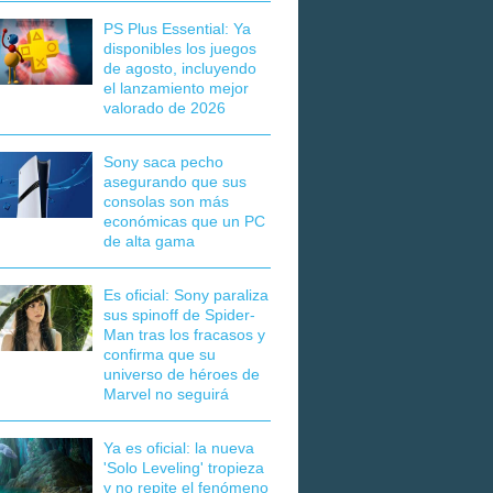
PS Plus Essential: Ya
disponibles los juegos
de agosto, incluyendo
el lanzamiento mejor
valorado de 2026
Sony saca pecho
asegurando que sus
consolas son más
económicas que un PC
de alta gama
Es oficial: Sony paraliza
sus spinoff de Spider-
Man tras los fracasos y
confirma que su
universo de héroes de
Marvel no seguirá
Ya es oficial: la nueva
'Solo Leveling' tropieza
y no repite el fenómeno