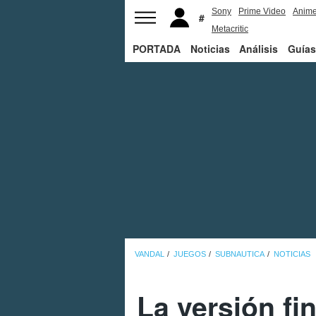
Sony
Prime Video
Anim
Metacritic
PORTADA
Noticias
Análisis
Guías
VANDAL
JUEGOS
SUBNAUTICA
NOTICIAS
La versión fi