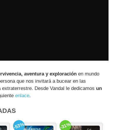
rvivencia, aventura y exploración
en mundo
persona que nos invitará a bucear en las
 extraterrestre. Desde Vandal le dedicamos
un
guiente
enlace
.
ADAS
-53%
-31%