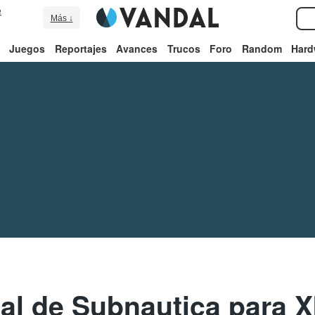
e
Más ↓
Juegos
Reportajes
Avances
Trucos
Foro
Random
Hard
nal de Subnautica para 