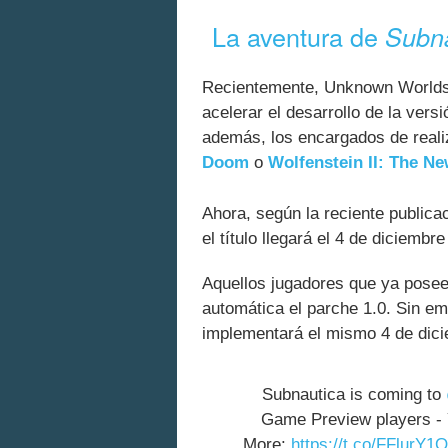
La aventura de
Subn
Recientemente, Unknown Worlds
acelerar el desarrollo de la ver
además, los encargados de reali
Doom
o
Wolfenstein II: The N
Ahora, según la reciente publicac
el título llegará el 4 de diciemb
Aquellos jugadores que ya posee
automática el parche 1.0. Sin em
implementará el mismo 4 de dic
Subnautica is coming to
Game Preview players - Yo
More:
https://t.co/FFlurY1