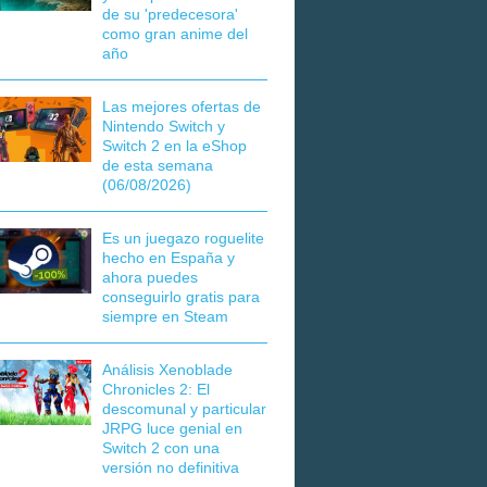
de su 'predecesora'
como gran anime del
año
Las mejores ofertas de
Nintendo Switch y
Switch 2 en la eShop
de esta semana
(06/08/2026)
Es un juegazo roguelite
hecho en España y
ahora puedes
conseguirlo gratis para
siempre en Steam
Análisis Xenoblade
Chronicles 2: El
descomunal y particular
JRPG luce genial en
Switch 2 con una
versión no definitiva