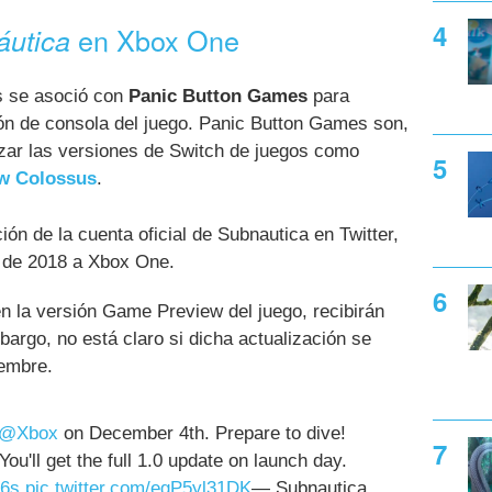
en Xbox One
áutica
 se asoció con
Panic Button Games
para
sión de consola del juego. Panic Button Games son,
zar las versiones de Switch de juegos como
ew Colossus
.
ión de la cuenta oficial de Subnautica en Twitter,
re de 2018 a Xbox One.
n la versión Game Preview del juego, recibirán
bargo, no está claro si dicha actualización se
iembre.
@Xbox
on December 4th. Prepare to dive!
u'll get the full 1.0 update on launch day.
O6s
pic.twitter.com/egP5yl31DK
— Subnautica