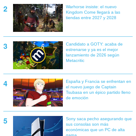
Warhorse insiste: el nuevo
Kingdom Come llegará a las
tiendas entre 2027 y 2028
Candidato a GOTY: acaba de
estrenarse y ya es el mejor
lanzamiento de 2026 según
Metacritic
España y Francia se enfrentan en
el nuevo juego de Captain
Tsubasa en un épico partido lleno
de emoción
Sony saca pecho asegurando que
sus consolas son más
económicas que un PC de alta
gama