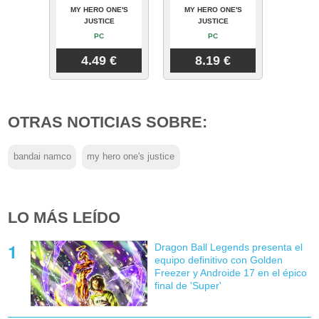
MY HERO ONE'S
MY HERO ONE'S
JUSTICE
JUSTICE
PC
PC
4.49 €
8.19 €
OTRAS NOTICIAS SOBRE:
bandai namco
my hero one's justice
LO MÁS LEÍDO
Dragon Ball Legends presenta el
equipo definitivo con Golden
Freezer y Androide 17 en el épico
final de 'Super'