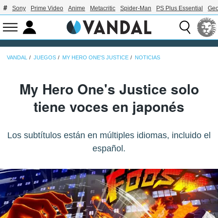
Sony
Prime Video
Anime
Metacritic
Spider-Man
PS Plus Essential
Geo
VANDAL
JUEGOS
MY HERO ONE'S JUSTICE
NOTICIAS
My Hero One's Justice solo
tiene voces en japonés
Los subtítulos están en múltiples idiomas, incluido el
español.