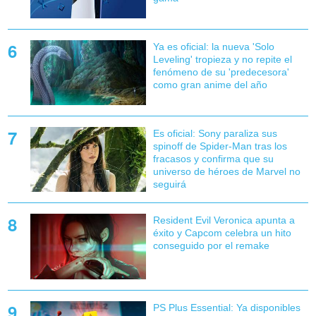
Ya es oficial: la nueva 'Solo
Leveling' tropieza y no repite el
fenómeno de su 'predecesora'
como gran anime del año
Es oficial: Sony paraliza sus
spinoff de Spider-Man tras los
fracasos y confirma que su
universo de héroes de Marvel no
seguirá
Resident Evil Veronica apunta a
éxito y Capcom celebra un hito
conseguido por el remake
PS Plus Essential: Ya disponibles