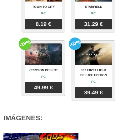
TOWN TO CITY
STARFIELD
PC
PC
8.19 €
31.29 €
-28%
-50%
CRIMSON DESERT
007 FIRST LIGHT
DELUXE EDITION
PC
PC
49.99 €
39.49 €
IMÁGENES: