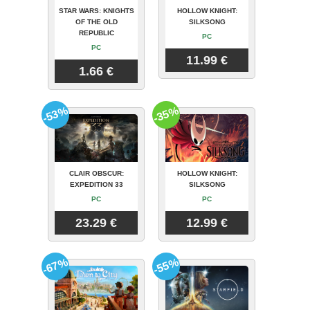
STAR WARS: KNIGHTS
HOLLOW KNIGHT:
OF THE OLD
SILKSONG
REPUBLIC
PC
PC
11.99 €
1.66 €
-53%
-35%
CLAIR OBSCUR:
HOLLOW KNIGHT:
EXPEDITION 33
SILKSONG
PC
PC
23.29 €
12.99 €
-67%
-55%