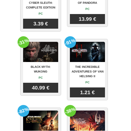
CYBER SLEUTH:
OF PANDORA
COMPLETE EDITION
PC
PC
13.99 €
3.39 €
-31%
-91%
BLACK MYTH:
THE INCREDIBLE
WUKONG
ADVENTURES OF VAN
HELSING II
PC
PC
40.99 €
1.21 €
-82%
-38%