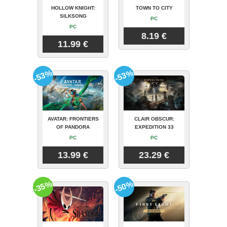
HOLLOW KNIGHT:
TOWN TO CITY
SILKSONG
PC
PC
8.19 €
11.99 €
-53%
-53%
AVATAR: FRONTIERS
CLAIR OBSCUR:
OF PANDORA
EXPEDITION 33
PC
PC
13.99 €
23.29 €
-35%
-50%