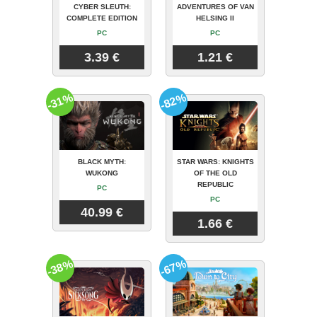
CYBER SLEUTH:
ADVENTURES OF VAN
COMPLETE EDITION
HELSING II
PC
PC
3.39 €
1.21 €
-31%
-82%
BLACK MYTH:
STAR WARS: KNIGHTS
WUKONG
OF THE OLD
REPUBLIC
PC
PC
40.99 €
1.66 €
-38%
-67%