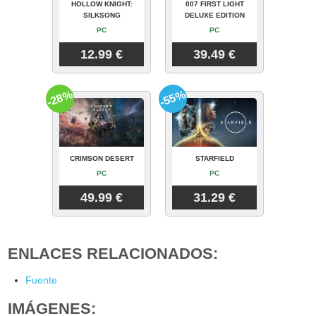
HOLLOW KNIGHT:
007 FIRST LIGHT
SILKSONG
DELUXE EDITION
PC
PC
12.99 €
39.49 €
-28%
-55%
CRIMSON DESERT
STARFIELD
PC
PC
49.99 €
31.29 €
ENLACES RELACIONADOS:
Fuente
IMÁGENES: