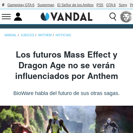
Gameplay GTA 6
Superman
El Señor de los Anillos
PS5
GTA 6
Sony
P
VANDAL
JUEGOS
ANTHEM
NOTICIAS
Los futuros Mass Effect y
Dragon Age no se verán
influenciados por Anthem
BioWare habla del futuro de sus otras sagas.