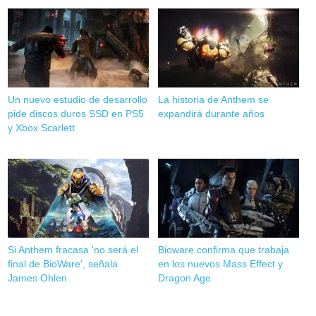
Un nuevo estudio de desarrollo
La historia de Anthem se
pide discos duros SSD en PS5
expandirá durante años
y Xbox Scarlett
Si Anthem fracasa 'no será el
Bioware confirma que trabaja
final de BioWare', señala
en los nuevos Mass Effect y
James Ohlen
Dragon Age