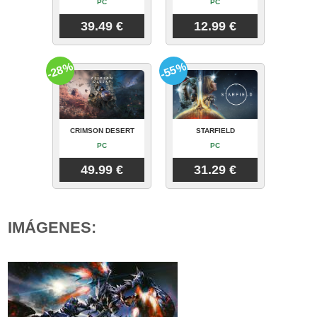
PC
PC
39.49 €
12.99 €
-28%
-55%
CRIMSON DESERT
STARFIELD
PC
PC
49.99 €
31.29 €
IMÁGENES: