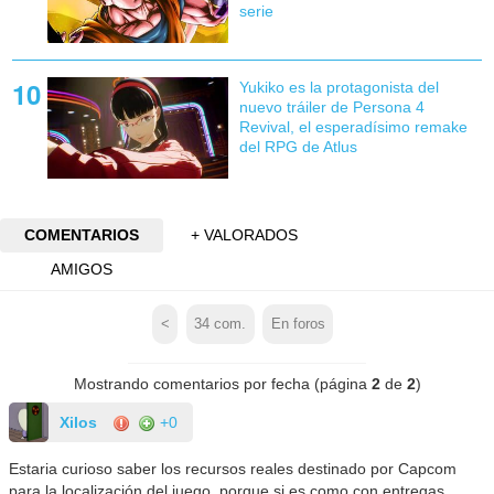
serie
Yukiko es la protagonista del
nuevo tráiler de Persona 4
Revival, el esperadísimo remake
del RPG de Atlus
COMENTARIOS
+ VALORADOS
AMIGOS
<
34
com.
En foros
Mostrando comentarios por fecha (página
2
de
2
)
Xilos
+0
Estaria curioso saber los recursos reales destinado por Capcom
para la localización del juego, porque si es como con entregas