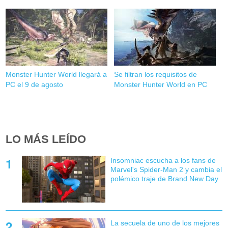
Monster Hunter World llegará a
Se filtran los requisitos de
PC el 9 de agosto
Monster Hunter World en PC
LO MÁS LEÍDO
Insomniac escucha a los fans de
Marvel's Spider-Man 2 y cambia el
polémico traje de Brand New Day
La secuela de uno de los mejores