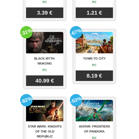
PC
PC
3.39 €
1.21 €
-31%
-67%
BLACK MYTH:
TOWN TO CITY
WUKONG
PC
PC
8.19 €
40.99 €
-82%
-53%
STAR WARS: KNIGHTS
AVATAR: FRONTIERS
OF THE OLD
OF PANDORA
REPUBLIC
PC