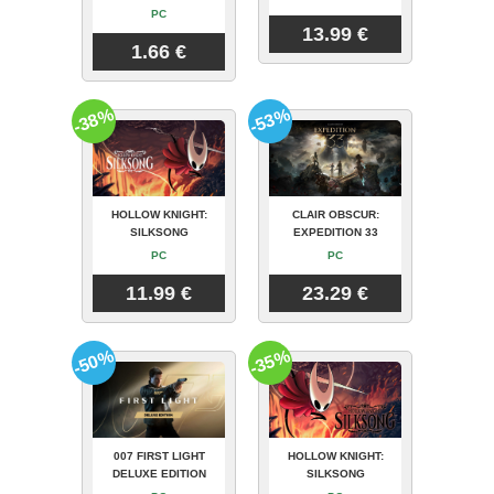
PC
13.99 €
1.66 €
-38%
-53%
HOLLOW KNIGHT:
CLAIR OBSCUR:
SILKSONG
EXPEDITION 33
PC
PC
11.99 €
23.29 €
-50%
-35%
007 FIRST LIGHT
HOLLOW KNIGHT:
DELUXE EDITION
SILKSONG