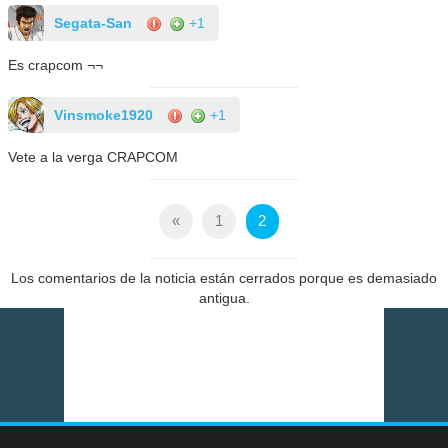
Segata-San
+1
Es crapcom ¬¬
Vinsmoke1920
+1
Vete a la verga CRAPCOM
«
1
2
Los comentarios de la noticia están cerrados porque es demasiado
antigua.