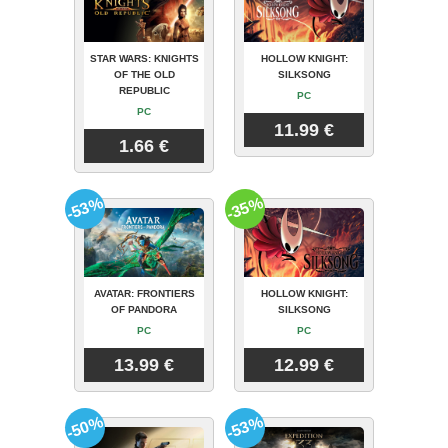
STAR WARS: KNIGHTS
HOLLOW KNIGHT:
OF THE OLD
SILKSONG
REPUBLIC
PC
PC
11.99 €
1.66 €
-53%
-35%
AVATAR: FRONTIERS
HOLLOW KNIGHT:
OF PANDORA
SILKSONG
PC
PC
13.99 €
12.99 €
-50%
-53%