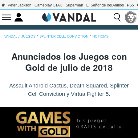
Peter Jackson
Gameplay GTA 6
Superman
El Señor de los Anillos
PS5
VANDAL
JUEGOS
SPLINTER CELL: CONVICTION
NOTICIAS
Anunciados los Juegos con
Gold de julio de 2018
Assault Android Cactus, Death Squared, Splinter
Cell Conviction y Virtua Fighter 5.