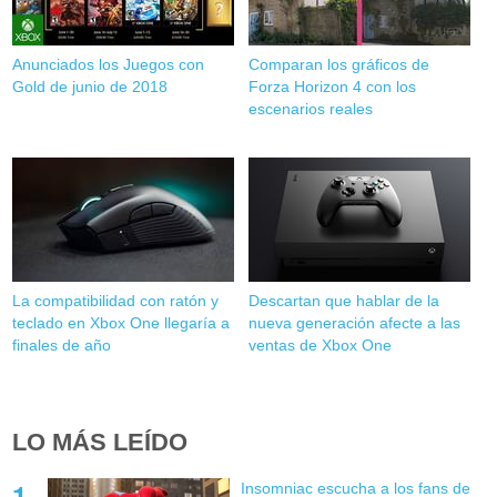
Anunciados los Juegos con
Comparan los gráficos de
Gold de junio de 2018
Forza Horizon 4 con los
escenarios reales
La compatibilidad con ratón y
Descartan que hablar de la
teclado en Xbox One llegaría a
nueva generación afecte a las
finales de año
ventas de Xbox One
LO MÁS LEÍDO
Insomniac escucha a los fans de