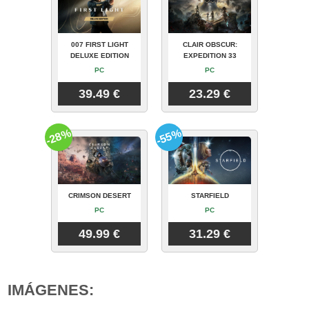
007 FIRST LIGHT
CLAIR OBSCUR:
DELUXE EDITION
EXPEDITION 33
PC
PC
39.49 €
23.29 €
-28%
-55%
CRIMSON DESERT
STARFIELD
PC
PC
49.99 €
31.29 €
IMÁGENES: