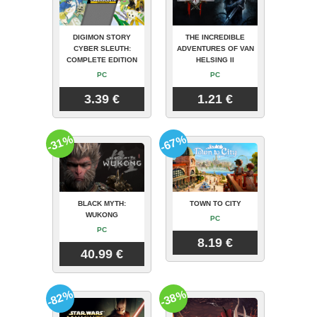
DIGIMON STORY
THE INCREDIBLE
CYBER SLEUTH:
ADVENTURES OF VAN
COMPLETE EDITION
HELSING II
PC
PC
3.39 €
1.21 €
-31%
-67%
BLACK MYTH:
TOWN TO CITY
WUKONG
PC
PC
8.19 €
40.99 €
-82%
-38%