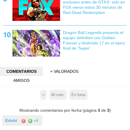
exclusivo antes de GTA 6: solo en
FOX vieron estos 30 minutos de
Red Dead Redemption
Dragon Ball Legends presenta el
equipo definitivo con Golden
Freezer y Androide 17 en el épico
final de 'Super'
COMENTARIOS
+ VALORADOS
AMIGOS
<
40
com.
En foros
Mostrando comentarios por fecha (página
3
de
3
)
Ertobi
+4