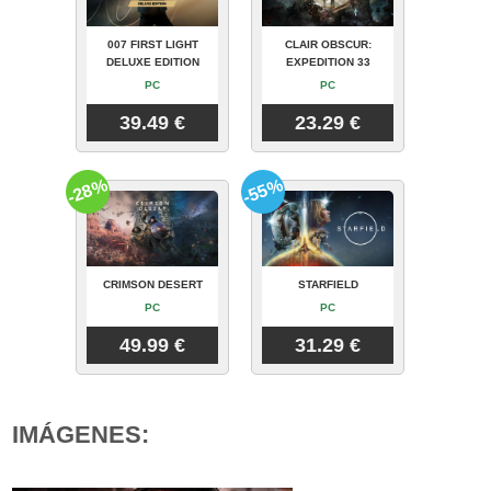
007 FIRST LIGHT
CLAIR OBSCUR:
DELUXE EDITION
EXPEDITION 33
PC
PC
39.49 €
23.29 €
-28%
-55%
CRIMSON DESERT
STARFIELD
PC
PC
49.99 €
31.29 €
IMÁGENES: