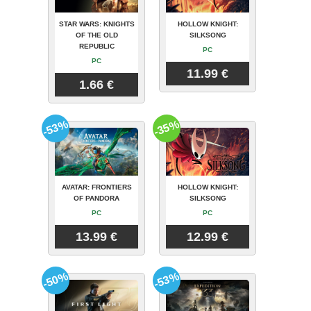
STAR WARS: KNIGHTS
HOLLOW KNIGHT:
OF THE OLD
SILKSONG
REPUBLIC
PC
PC
11.99 €
1.66 €
-53%
-35%
AVATAR: FRONTIERS
HOLLOW KNIGHT:
OF PANDORA
SILKSONG
PC
PC
13.99 €
12.99 €
-50%
-53%