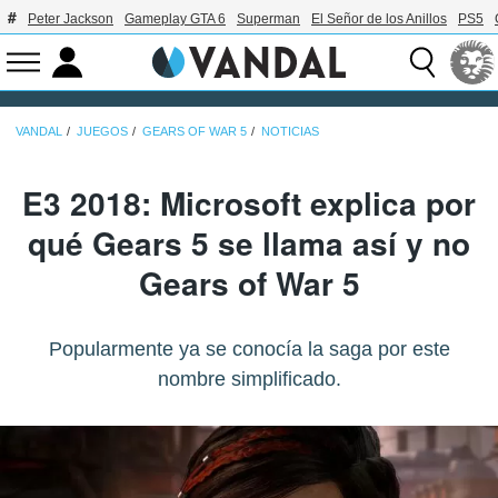
Peter Jackson
Gameplay GTA 6
Superman
El Señor de los Anillos
PS5
VANDAL
JUEGOS
GEARS OF WAR 5
NOTICIAS
E3 2018: Microsoft explica por
qué Gears 5 se llama así y no
Gears of War 5
Popularmente ya se conocía la saga por este
nombre simplificado.