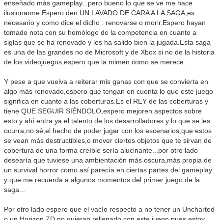
enseñado más gameplay...pero bueno lo que se ve me hace
ilusionarme.Espero den UN LAVADO DE CARA A LA SAGA,es
necesario y como dice el dicho : renovarse o morir.Espero hayan
tomado nota con su homólogo de la competencia en cuanto a
siglas que se ha renovado y les ha salido bien la jugada.Esta saga
es una de las grandes no de Microsoft y de Xbox si no de la historia
de los videojuegos,espero que la mimen como se merece.
Y pese a que vuelva a reiterar mis ganas con que se convierta en
algo más renovado,espero que tengan en cuenta lo que este juego
significa en cuanto a las coberturas.Es el REY de las coberturas y
tiene QUE SEGUIR SIÉNDOLO,espero mejoren aspectos sobre
esto y ahí entra ya el talento de los desarrolladores y lo que se les
ocurra,no sé,el hecho de poder jugar con los escenarios,que estos
se vean más destructibles,o mover ciertos objetos que te sirvan de
cobertura de una forma creíble sería alucinante...por otro lado
desearía que tuviese una ambientación más oscura,más propia de
un survival horror como así parecía en ciertas partes del gameplay
y que me recuerda a algunos momentos del primer juego de la
saga...
Por otro lado espero que el vacío respecto a no tener un Uncharted
o un Horizon ZD no quieran rellenarlo con este juego pues estoy