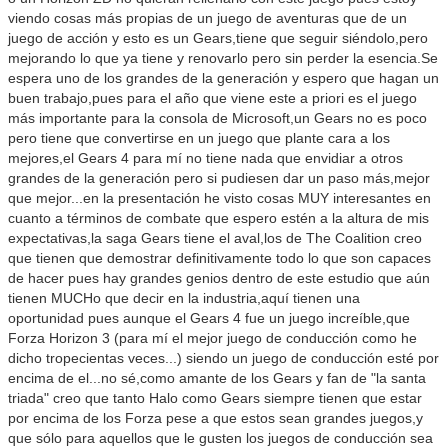
viendo cosas más propias de un juego de aventuras que de un
juego de acción y esto es un Gears,tiene que seguir siéndolo,pero
mejorando lo que ya tiene y renovarlo pero sin perder la esencia.Se
espera uno de los grandes de la generación y espero que hagan un
buen trabajo,pues para el año que viene este a priori es el juego
más importante para la consola de Microsoft,un Gears no es poco
pero tiene que convertirse en un juego que plante cara a los
mejores,el Gears 4 para mí no tiene nada que envidiar a otros
grandes de la generación pero si pudiesen dar un paso más,mejor
que mejor...en la presentación he visto cosas MUY interesantes en
cuanto a términos de combate que espero estén a la altura de mis
expectativas,la saga Gears tiene el aval,los de The Coalition creo
que tienen que demostrar definitivamente todo lo que son capaces
de hacer pues hay grandes genios dentro de este estudio que aún
tienen MUCHo que decir en la industria,aquí tienen una
oportunidad pues aunque el Gears 4 fue un juego increíble,que
Forza Horizon 3 (para mí el mejor juego de conducción como he
dicho tropecientas veces...) siendo un juego de conducción esté por
encima de el...no sé,como amante de los Gears y fan de "la santa
triada" creo que tanto Halo como Gears siempre tienen que estar
por encima de los Forza pese a que estos sean grandes juegos,y
que sólo para aquellos que le gusten los juegos de conducción sea