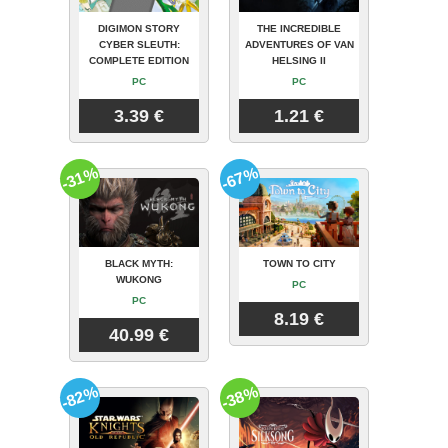
DIGIMON STORY
THE INCREDIBLE
CYBER SLEUTH:
ADVENTURES OF VAN
COMPLETE EDITION
HELSING II
PC
PC
3.39 €
1.21 €
-31%
-67%
BLACK MYTH:
TOWN TO CITY
WUKONG
PC
PC
8.19 €
40.99 €
-82%
-38%