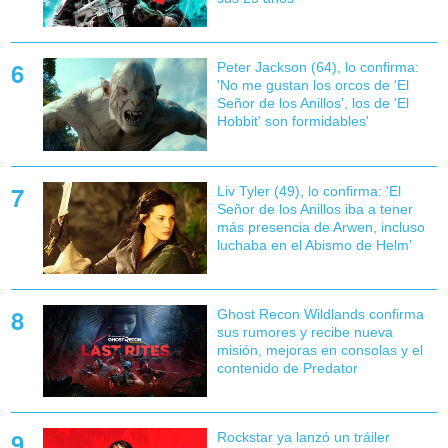
Peter Jackson (64), lo confirma:
'No me gustan los orcos de 'El
Señor de los Anillos', los de 'El
Hobbit' son formidables'
Liv Tyler (49), lo confirma: 'El
Señor de los Anillos iba a tener
más presencia de Arwen, incluso
luchaba en el Abismo de Helm'
Ghost Recon Wildlands confirma
sus rumores y recibe nueva
misión, mejoras en consolas y el
contenido de Predator
Rockstar ya lanzó un tráiler