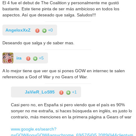
El 4 fue el debut de The Coalition y personalmente me gustó
bastante. Este tiene pinta de ser más ambicioso en todos los
aspectos. Así que deseado que salga. Saludos!!!
AngeloxXxZ
+0
Deseando que salga y de saber mas.
ira
+5
A lo mejor tiene que ver que si pones GOW en internec te salen
referencias a God of War y no Gears of War.
JaVieR_LoS95
+1
Casi pero no, en España si pero viendo que el país es 90%
sonyer no me extraña, si haces búsqueda en inglés, es justo lo
contrario, más menciones en la primera página a Gears of war
www.google.es/search?
q=GOW&oq=GOW&aqs=chrome..69i57j5j0j5.2089j0j4&client=m