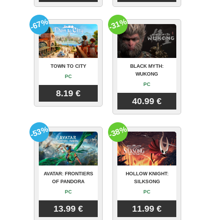
-67%
-31%
TOWN TO CITY
BLACK MYTH:
WUKONG
PC
PC
8.19 €
40.99 €
-53%
-38%
AVATAR: FRONTIERS
HOLLOW KNIGHT:
OF PANDORA
SILKSONG
PC
PC
13.99 €
11.99 €