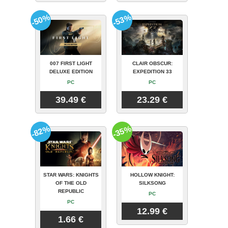
-50%
-53%
007 FIRST LIGHT
CLAIR OBSCUR:
DELUXE EDITION
EXPEDITION 33
PC
PC
39.49 €
23.29 €
-82%
-35%
STAR WARS: KNIGHTS
HOLLOW KNIGHT:
OF THE OLD
SILKSONG
REPUBLIC
PC
PC
12.99 €
1.66 €