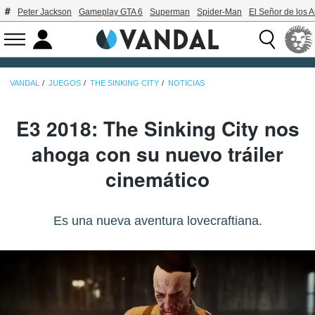
Peter Jackson
Gameplay GTA 6
Superman
Spider-Man
El Señor de los A
VANDAL
JUEGOS
THE SINKING CITY
NOTICIAS
E3 2018: The Sinking City nos
ahoga con su nuevo tráiler
cinemático
Es una nueva aventura lovecraftiana.