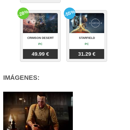
-28%
-55%
CRIMSON DESERT
STARFIELD
PC
PC
49.99 €
31.29 €
IMÁGENES: