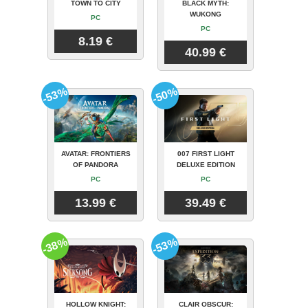
TOWN TO CITY
BLACK MYTH:
WUKONG
PC
PC
8.19 €
40.99 €
-53%
-50%
AVATAR: FRONTIERS
007 FIRST LIGHT
OF PANDORA
DELUXE EDITION
PC
PC
13.99 €
39.49 €
-38%
-53%
HOLLOW KNIGHT:
CLAIR OBSCUR: