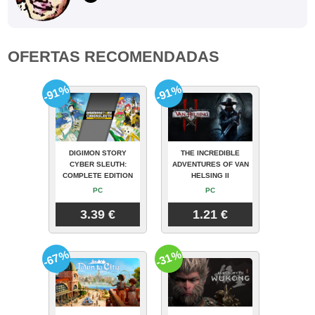
OFERTAS RECOMENDADAS
-91%
-91%
DIGIMON STORY
THE INCREDIBLE
CYBER SLEUTH:
ADVENTURES OF VAN
COMPLETE EDITION
HELSING II
PC
PC
3.39 €
1.21 €
-67%
-31%