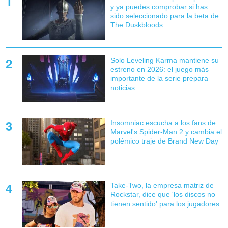
y ya puedes comprobar si has
sido seleccionado para la beta de
The Duskbloods
Solo Leveling Karma mantiene su
estreno en 2026: el juego más
importante de la serie prepara
noticias
Insomniac escucha a los fans de
Marvel's Spider-Man 2 y cambia el
polémico traje de Brand New Day
Take-Two, la empresa matriz de
Rockstar, dice que 'los discos no
tienen sentido' para los jugadores