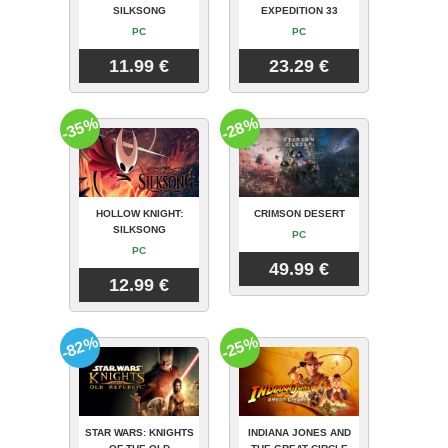
SILKSONG
EXPEDITION 33
PC
PC
11.99 €
23.29 €
-35%
-28%
HOLLOW KNIGHT:
CRIMSON DESERT
SILKSONG
PC
PC
49.99 €
12.99 €
-82%
-25%
STAR WARS: KNIGHTS
INDIANA JONES AND