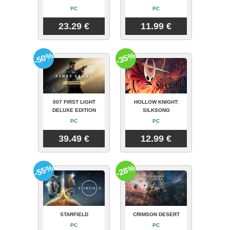
PC
PC
23.29 €
11.99 €
-50%
-35%
007 FIRST LIGHT
HOLLOW KNIGHT:
DELUXE EDITION
SILKSONG
PC
PC
39.49 €
12.99 €
-55%
-28%
STARFIELD
CRIMSON DESERT
PC
PC