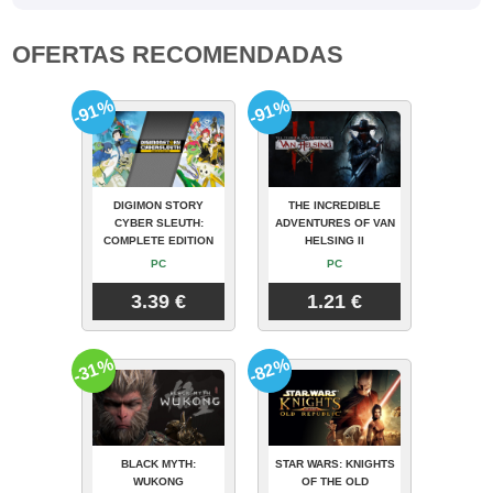
OFERTAS RECOMENDADAS
-91%
-91%
DIGIMON STORY
THE INCREDIBLE
CYBER SLEUTH:
ADVENTURES OF VAN
COMPLETE EDITION
HELSING II
PC
PC
3.39 €
1.21 €
-31%
-82%
BLACK MYTH:
STAR WARS: KNIGHTS
WUKONG
OF THE OLD