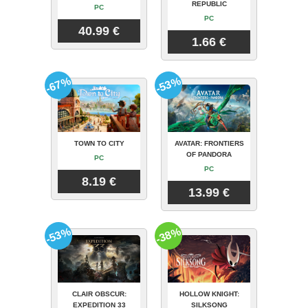
REPUBLIC
PC
PC
40.99 €
1.66 €
-67%
-53%
TOWN TO CITY
AVATAR: FRONTIERS
OF PANDORA
PC
PC
8.19 €
13.99 €
-53%
-38%
CLAIR OBSCUR:
HOLLOW KNIGHT:
EXPEDITION 33
SILKSONG