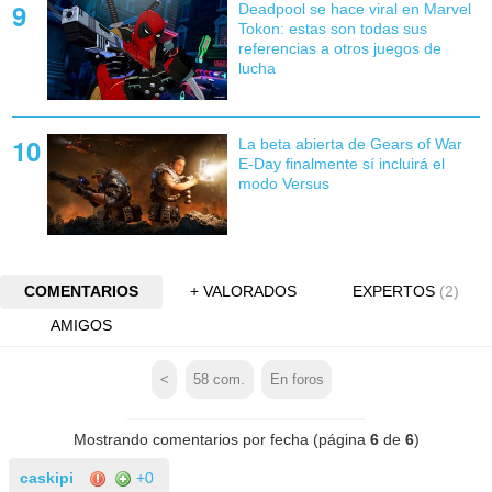
Deadpool se hace viral en Marvel
Tokon: estas son todas sus
referencias a otros juegos de
lucha
La beta abierta de Gears of War
E-Day finalmente sí incluirá el
modo Versus
COMENTARIOS
+ VALORADOS
EXPERTOS
(2)
AMIGOS
<
58
com.
En foros
Mostrando comentarios por fecha (página
6
de
6
)
caskipi
+0