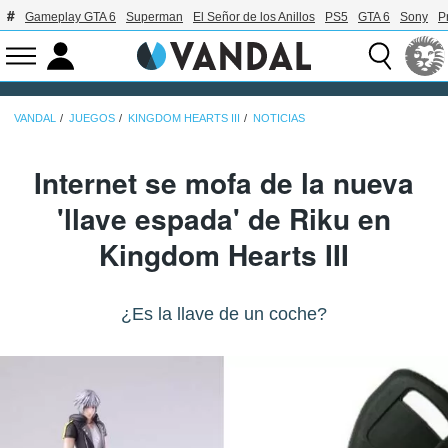
Gameplay GTA 6
Superman
El Señor de los Anillos
PS5
GTA 6
Sony
P
VANDAL
JUEGOS
KINGDOM HEARTS III
NOTICIAS
Internet se mofa de la nueva
'llave espada' de Riku en
Kingdom Hearts III
¿Es la llave de un coche?