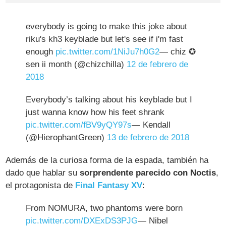
everybody is going to make this joke about
riku's kh3 keyblade but let's see if i'm fast
enough
pic.twitter.com/1NiJu7h0G2
— chiz ✪
sen ii month (@chizchilla)
12 de febrero de
2018
Everybody’s talking about his keyblade but I
just wanna know how his feet shrank
pic.twitter.com/fBV9yQY97s
— Kendall
(@HierophantGreen)
13 de febrero de 2018
Además de la curiosa forma de la espada, también ha
dado que hablar su
sorprendente parecido con Noctis
,
el protagonista de
Final Fantasy XV
:
From NOMURA, two phantoms were born
pic.twitter.com/DXExDS3PJG
— Nibel