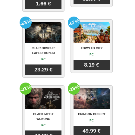
1.66 €
-53%
-67%
CLAIR OBSCUR:
TOWN TO CITY
EXPEDITION 33
PC
PC
8.19 €
23.29 €
-31%
-28%
BLACK MYTH:
CRIMSON DESERT
WUKONG
PC
PC
49.99 €