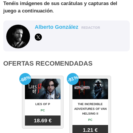
Tenéis imágenes de sus carátulas y capturas del
juego a continuación
.
Alberto González
REDACTOR
OFERTAS RECOMENDADAS
-68%
-91%
LIES OF P
THE INCREDIBLE
ADVENTURES OF VAN
PC
HELSING II
18.69 €
PC
1.21 €