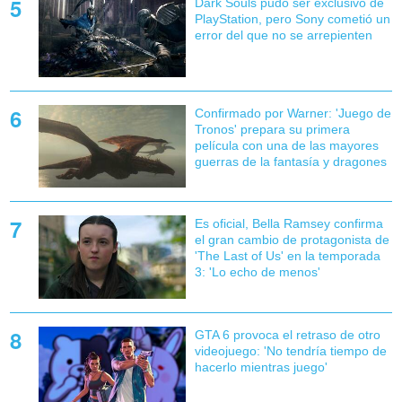
Dark Souls pudo ser exclusivo de
PlayStation, pero Sony cometió un
error del que no se arrepienten
Confirmado por Warner: 'Juego de
Tronos' prepara su primera
película con una de las mayores
guerras de la fantasía y dragones
Es oficial, Bella Ramsey confirma
el gran cambio de protagonista de
'The Last of Us' en la temporada
3: 'Lo echo de menos'
GTA 6 provoca el retraso de otro
videojuego: 'No tendría tiempo de
hacerlo mientras juego'