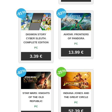
-91%
-53%
DIGIMON STORY
AVATAR: FRONTIERS
CYBER SLEUTH:
OF PANDORA
COMPLETE EDITION
PC
PC
13.99 €
3.39 €
-82%
-25%
STAR WARS: KNIGHTS
INDIANA JONES AND
OF THE OLD
THE GREAT CIRCLE
REPUBLIC
PC
PC
52.39 €