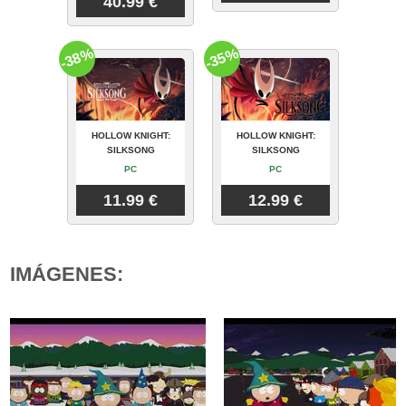
40.99 €
-38%
-35%
HOLLOW KNIGHT:
HOLLOW KNIGHT:
SILKSONG
SILKSONG
PC
PC
11.99 €
12.99 €
IMÁGENES: