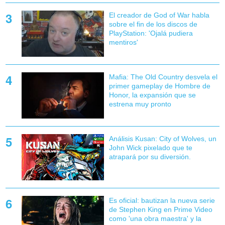
El creador de God of War habla
sobre el fin de los discos de
PlayStation: 'Ojalá pudiera
mentiros'
Mafia: The Old Country desvela el
primer gameplay de Hombre de
Honor, la expansión que se
estrena muy pronto
Análisis Kusan: City of Wolves, un
John Wick pixelado que te
atrapará por su diversión.
Es oficial: bautizan la nueva serie
de Stephen King en Prime Video
como 'una obra maestra' y la