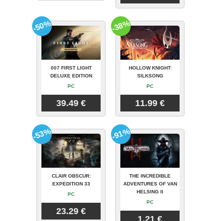
-50%
-38%
007 FIRST LIGHT
HOLLOW KNIGHT:
DELUXE EDITION
SILKSONG
PC
PC
39.49 €
11.99 €
-53%
-91%
CLAIR OBSCUR:
THE INCREDIBLE
EXPEDITION 33
ADVENTURES OF VAN
HELSING II
PC
PC
23.29 €
1.21 €