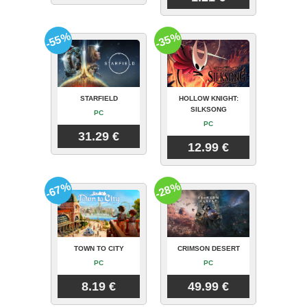
-55%
-35%
STARFIELD
HOLLOW KNIGHT:
SILKSONG
PC
PC
31.29 €
12.99 €
-67%
-28%
TOWN TO CITY
CRIMSON DESERT
PC
PC
8.19 €
49.99 €