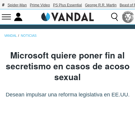
Spider-Man
Prime Video
PS Plus Essential
George R.R. Martin
Beast of 
VANDAL
NOTICIAS
Microsoft quiere poner fin al
secretismo en casos de acoso
sexual
Desean impulsar una reforma legislativa en EE.UU.