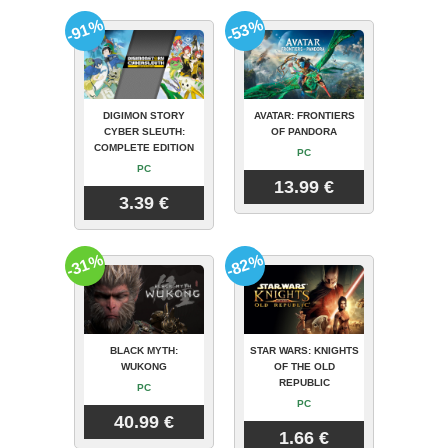
-91%
-53%
DIGIMON STORY
AVATAR: FRONTIERS
CYBER SLEUTH:
OF PANDORA
COMPLETE EDITION
PC
PC
13.99 €
3.39 €
-31%
-82%
BLACK MYTH:
STAR WARS: KNIGHTS
WUKONG
OF THE OLD
REPUBLIC
PC
PC
40.99 €
1.66 €