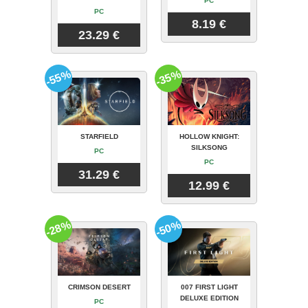
PC
PC
8.19 €
23.29 €
-55%
-35%
STARFIELD
HOLLOW KNIGHT:
SILKSONG
PC
PC
31.29 €
12.99 €
-28%
-50%
CRIMSON DESERT
007 FIRST LIGHT
DELUXE EDITION
PC