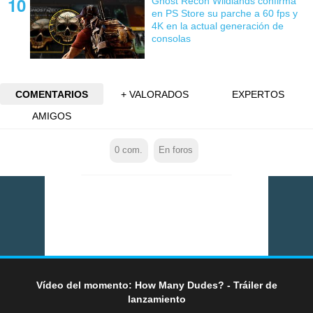
Ghost Recon Wildlands confirma
en PS Store su parche a 60 fps y
4K en la actual generación de
consolas
COMENTARIOS
+ VALORADOS
EXPERTOS
AMIGOS
0
com.
En foros
Vídeo del momento: How Many Dudes? - Tráiler de
lanzamiento