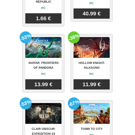
REPUBLIC
PC
PC
40.99 €
1.66 €
-53%
-38%
AVATAR: FRONTIERS
HOLLOW KNIGHT:
OF PANDORA
SILKSONG
PC
PC
13.99 €
11.99 €
-53%
-67%
CLAIR OBSCUR:
TOWN TO CITY
EXPEDITION 33