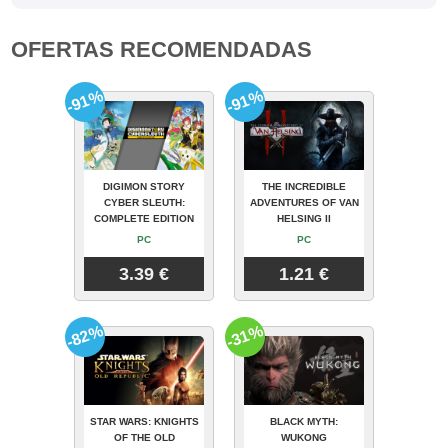
OFERTAS RECOMENDADAS
-91%
-91%
DIGIMON STORY
THE INCREDIBLE
CYBER SLEUTH:
ADVENTURES OF VAN
COMPLETE EDITION
HELSING II
PC
PC
3.39 €
1.21 €
-82%
-31%
STAR WARS: KNIGHTS
BLACK MYTH:
OF THE OLD
WUKONG