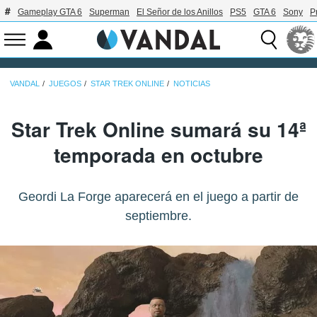
Gameplay GTA 6
Superman
El Señor de los Anillos
PS5
GTA 6
Sony
P
VANDAL
JUEGOS
STAR TREK ONLINE
NOTICIAS
Star Trek Online sumará su 14ª
temporada en octubre
Geordi La Forge aparecerá en el juego a partir de
septiembre.