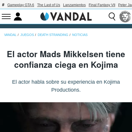
Gameplay GTA 6
The Last of Us
Lanzamientos
Final Fantasy VII
Peter J
VANDAL
JUEGOS
DEATH STRANDING
NOTICIAS
El actor Mads Mikkelsen tiene
confianza ciega en Kojima
El actor habla sobre su experiencia en Kojima
Productions.