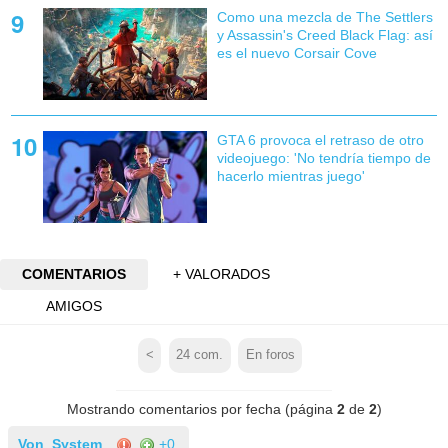
Como una mezcla de The Settlers
y Assassin's Creed Black Flag: así
es el nuevo Corsair Cove
GTA 6 provoca el retraso de otro
videojuego: 'No tendría tiempo de
hacerlo mientras juego'
COMENTARIOS
+ VALORADOS
AMIGOS
<
24
com.
En foros
Mostrando comentarios por fecha (página
2
de
2
)
Von_System
+0