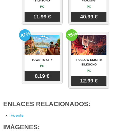
SILKSONG
WUKONG
PC
PC
11.99 €
40.99 €
-67%
-35%
TOWN TO CITY
HOLLOW KNIGHT:
SILKSONG
PC
PC
8.19 €
12.99 €
ENLACES RELACIONADOS:
Fuente
IMÁGENES: