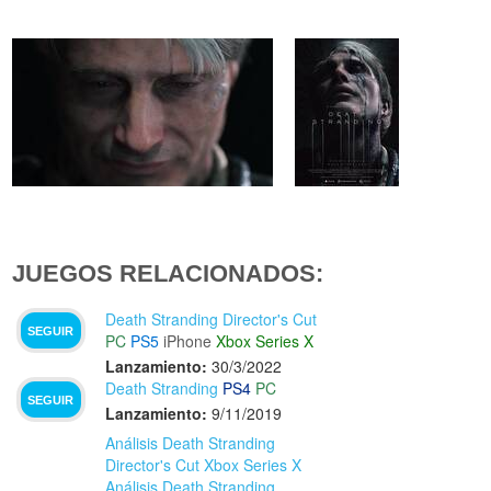
JUEGOS RELACIONADOS:
Death Stranding Director's Cut
SEGUIR
PC
PS5
iPhone
Xbox Series X
Lanzamiento:
30/3/2022
Death Stranding
PS4
PC
SEGUIR
Lanzamiento:
9/11/2019
Análisis Death Stranding
Director's Cut Xbox Series X
Análisis Death Stranding