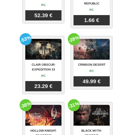
REPUBLIC
PC
PC
52.39 €
1.66 €
-53%
-28%
CLAIR OBSCUR:
CRIMSON DESERT
EXPEDITION 33
PC
PC
49.99 €
23.29 €
-38%
-31%
HOLLOW KNIGHT:
BLACK MYTH: