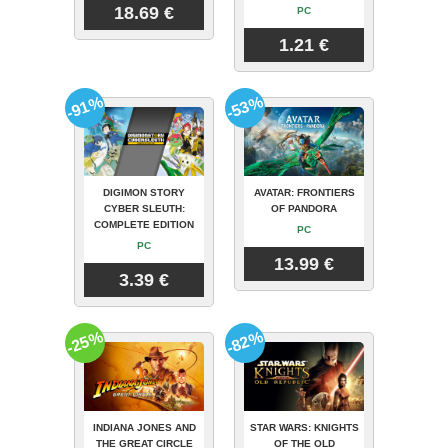
18.69 €
PC
1.21 €
-91%
-53%
DIGIMON STORY
AVATAR: FRONTIERS
CYBER SLEUTH:
OF PANDORA
COMPLETE EDITION
PC
PC
13.99 €
3.39 €
-25%
-82%
INDIANA JONES AND
STAR WARS: KNIGHTS
THE GREAT CIRCLE
OF THE OLD