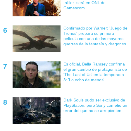
tráiler: será en ONL de
Gamescom
Confirmado por Warner: 'Juego de
Tronos' prepara su primera
película con una de las mayores
guerras de la fantasía y dragones
Es oficial, Bella Ramsey confirma
el gran cambio de protagonista de
'The Last of Us' en la temporada
3: 'Lo echo de menos'
Dark Souls pudo ser exclusivo de
PlayStation, pero Sony cometió un
error del que no se arrepienten