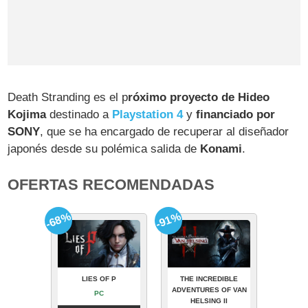
Death Stranding es el p
róximo proyecto de Hideo
Kojima
destinado a
Playstation 4
y
financiado por
SONY
, que se ha encargado de recuperar al diseñador
japonés desde su polémica salida de
Konami
.
OFERTAS RECOMENDADAS
-68%
-91%
LIES OF P
THE INCREDIBLE
ADVENTURES OF VAN
PC
HELSING II