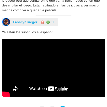
le queda otra que confiar en lo que van a hacer, pues tienen que
desarrollar el juego. Esta habituado en las peliculas a ver más o
menos como va a quedar la pelicula.
FreddyKrueger
+1
Ya están los subtítulos al español: