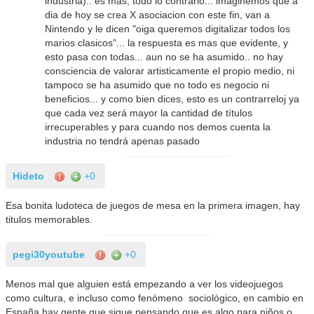
industria).. es mas, todo lo contrario... imaginemos que a
dia de hoy se crea X asociacion con este fin, van a
Nintendo y le dicen "oiga queremos digitalizar todos los
marios clasicos"... la respuesta es mas que evidente, y
esto pasa con todas... aun no se ha asumido.. no hay
consciencia de valorar artisticamente el propio medio, ni
tampoco se ha asumido que no todo es negocio ni
beneficios... y como bien dices, esto es un contrarreloj ya
que cada vez será mayor la cantidad de títulos
irrecuperables y para cuando nos demos cuenta la
industria no tendrá apenas pasado
Hideto
+0
Esa bonita ludoteca de juegos de mesa en la primera imagen, hay
titulos memorables.
pegi30youtube
+0
Menos mal que alguien está empezando a ver los videojuegos
como cultura, e incluso como fenómeno sociológico, en cambio en
España hay gente que sigue pensando que es algo para niños o