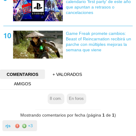
calendario 'first party' de este año
que apuntan a retrasos o
cancelaciones
Game Freak promete cambios:
Beast of Reincarnation recibirá un
parche con múltiples mejoras la
semana que viene
COMENTARIOS
+ VALORADOS
AMIGOS
8
com.
En foros
Mostrando comentarios por fecha (página
1
de
1
)
rjs
+3