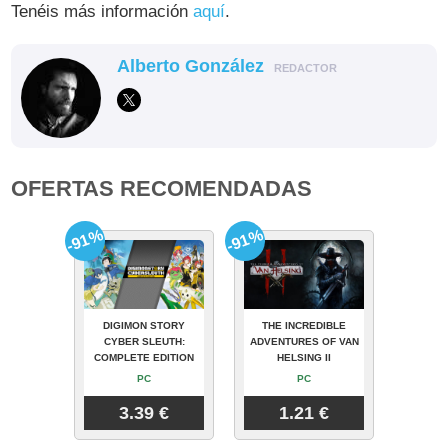
Tenéis más información
aquí
.
Alberto González
REDACTOR
OFERTAS RECOMENDADAS
-91%
-91%
DIGIMON STORY
THE INCREDIBLE
CYBER SLEUTH:
ADVENTURES OF VAN
COMPLETE EDITION
HELSING II
PC
PC
3.39 €
1.21 €