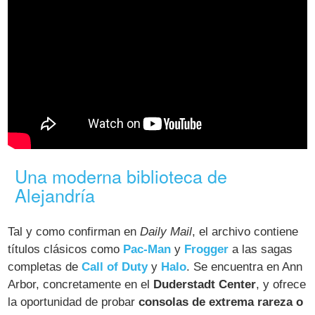
Una moderna biblioteca de
Alejandría
Tal y como confirman en
Daily Mail
, el archivo contiene
títulos clásicos como
Pac-Man
y
Frogger
a las sagas
completas de
Call of Duty
y
Halo
. Se encuentra en Ann
Arbor, concretamente en el
Duderstadt Center
, y ofrece
la oportunidad de probar
consolas de extrema rareza o