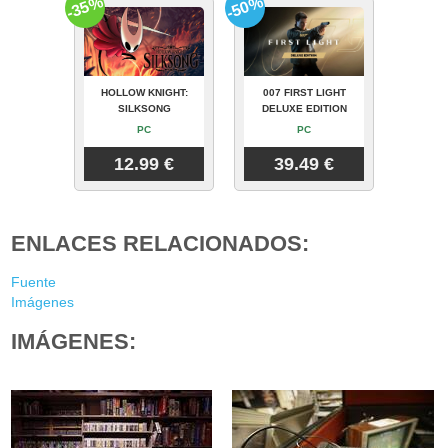
-35%
-50%
HOLLOW KNIGHT:
007 FIRST LIGHT
SILKSONG
DELUXE EDITION
PC
PC
12.99 €
39.49 €
ENLACES RELACIONADOS:
Fuente
Imágenes
IMÁGENES: