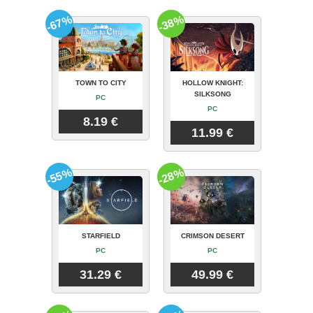
-67%
-38%
TOWN TO CITY
HOLLOW KNIGHT:
SILKSONG
PC
PC
8.19 €
11.99 €
-55%
-28%
STARFIELD
CRIMSON DESERT
PC
PC
31.29 €
49.99 €