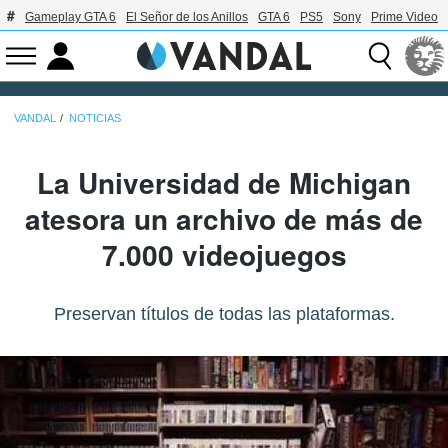
Gameplay GTA 6
El Señor de los Anillos
GTA 6
PS5
Sony
Prime Video
VANDAL
NOTICIAS
La Universidad de Michigan
atesora un archivo de más de
7.000 videojuegos
Preservan títulos de todas las plataformas.