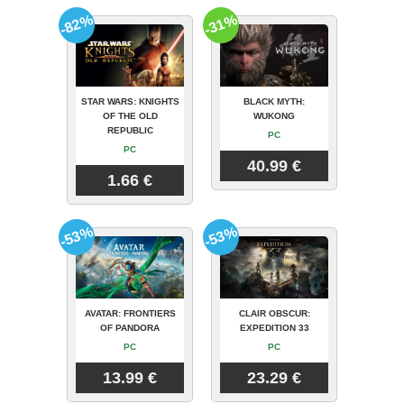
-82%
-31%
STAR WARS: KNIGHTS
BLACK MYTH:
OF THE OLD
WUKONG
REPUBLIC
PC
PC
40.99 €
1.66 €
-53%
-53%
AVATAR: FRONTIERS
CLAIR OBSCUR:
OF PANDORA
EXPEDITION 33
PC
PC
13.99 €
23.29 €