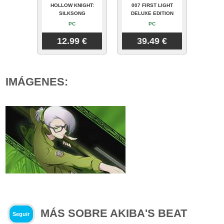
HOLLOW KNIGHT:
007 FIRST LIGHT
SILKSONG
DELUXE EDITION
PC
PC
12.99 €
39.49 €
IMÁGENES:
MÁS SOBRE AKIBA'S BEAT
Seguir