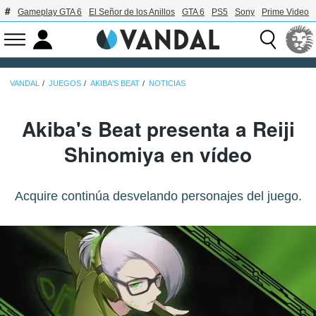
Gameplay GTA 6
El Señor de los Anillos
GTA 6
PS5
Sony
Prime Video
VANDAL
JUEGOS
AKIBA'S BEAT
NOTICIAS
Akiba's Beat presenta a Reiji
Shinomiya en vídeo
Acquire continúa desvelando personajes del juego.