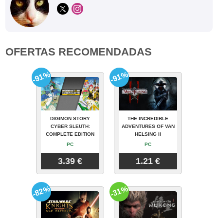
OFERTAS RECOMENDADAS
-91%
-91%
DIGIMON STORY
THE INCREDIBLE
CYBER SLEUTH:
ADVENTURES OF VAN
COMPLETE EDITION
HELSING II
PC
PC
3.39 €
1.21 €
-82%
-31%