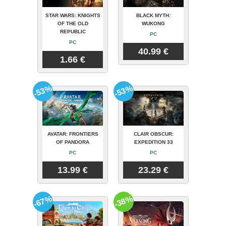
STAR WARS: KNIGHTS
BLACK MYTH:
OF THE OLD
WUKONG
REPUBLIC
PC
PC
40.99 €
1.66 €
-53%
-53%
AVATAR: FRONTIERS
CLAIR OBSCUR:
OF PANDORA
EXPEDITION 33
PC
PC
13.99 €
23.29 €
-67%
-38%