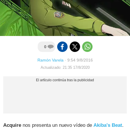
0
Ramón Varela
·
9:54 9/8/2016
Actualizado: 21:35 17/8/2020
Acquire
nos presenta un nuevo vídeo de
Akiba's Beat
.