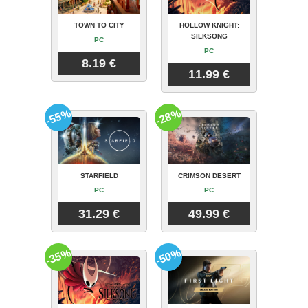
TOWN TO CITY
HOLLOW KNIGHT:
SILKSONG
PC
PC
8.19 €
11.99 €
-55%
-28%
STARFIELD
CRIMSON DESERT
PC
PC
31.29 €
49.99 €
-35%
-50%