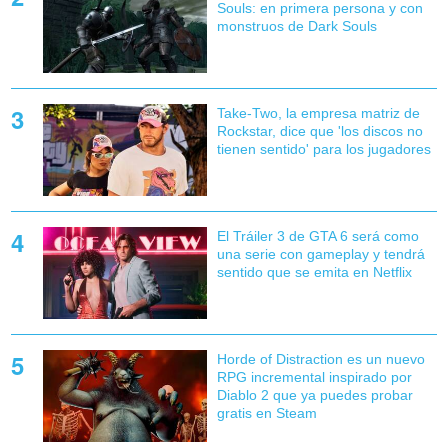
Souls: en primera persona y con
monstruos de Dark Souls
Take-Two, la empresa matriz de
Rockstar, dice que 'los discos no
tienen sentido' para los jugadores
El Tráiler 3 de GTA 6 será como
una serie con gameplay y tendrá
sentido que se emita en Netflix
Horde of Distraction es un nuevo
RPG incremental inspirado por
Diablo 2 que ya puedes probar
gratis en Steam