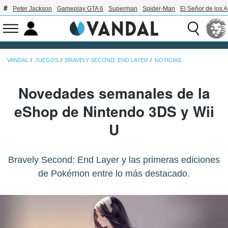
Peter Jackson
Gameplay GTA 6
Superman
Spider-Man
El Señor de los A
VANDAL
JUEGOS
BRAVELY SECOND: END LAYER
NOTICIAS
Novedades semanales de la
eShop de Nintendo 3DS y Wii
U
Bravely Second: End Layer y las primeras ediciones
de Pokémon entre lo más destacado.