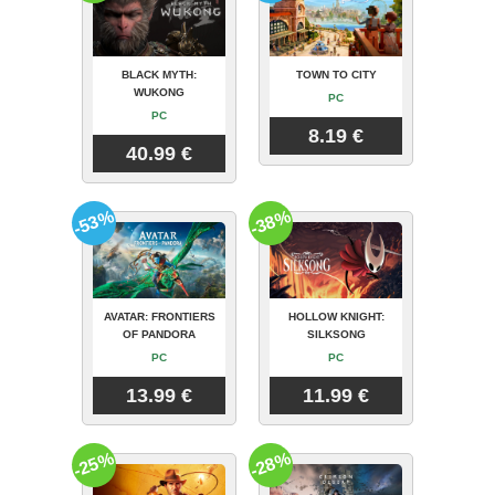
BLACK MYTH:
TOWN TO CITY
WUKONG
PC
PC
8.19 €
40.99 €
-53%
-38%
AVATAR: FRONTIERS
HOLLOW KNIGHT:
OF PANDORA
SILKSONG
PC
PC
13.99 €
11.99 €
-25%
-28%