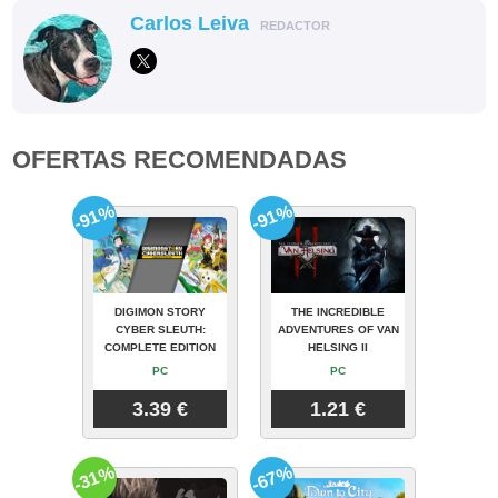
Carlos Leiva
REDACTOR
OFERTAS RECOMENDADAS
-91%
-91%
DIGIMON STORY
THE INCREDIBLE
CYBER SLEUTH:
ADVENTURES OF VAN
COMPLETE EDITION
HELSING II
PC
PC
3.39 €
1.21 €
-31%
-67%