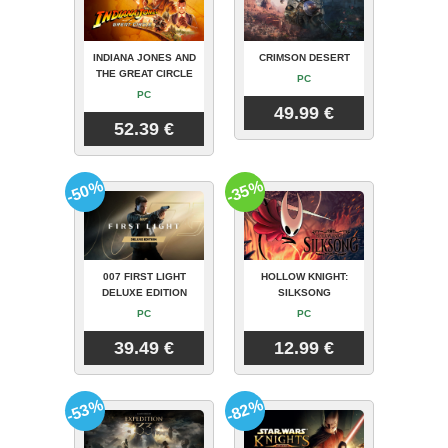
INDIANA JONES AND
CRIMSON DESERT
THE GREAT CIRCLE
PC
PC
49.99 €
52.39 €
-50%
-35%
007 FIRST LIGHT
HOLLOW KNIGHT:
DELUXE EDITION
SILKSONG
PC
PC
39.49 €
12.99 €
-53%
-82%