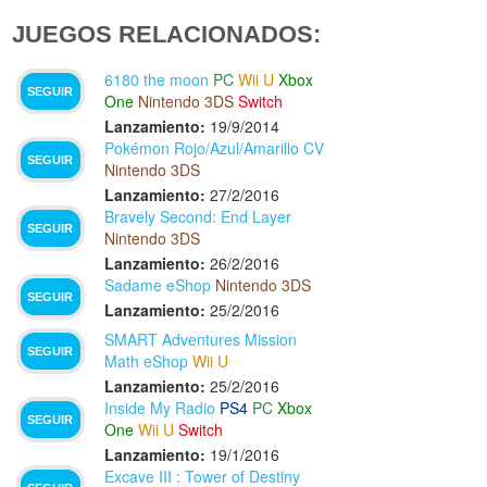
JUEGOS RELACIONADOS:
6180 the moon
PC
Wii U
Xbox
SEGUIR
One
Nintendo 3DS
Switch
Lanzamiento:
19/9/2014
Pokémon Rojo/Azul/Amarillo CV
SEGUIR
Nintendo 3DS
Lanzamiento:
27/2/2016
Bravely Second: End Layer
SEGUIR
Nintendo 3DS
Lanzamiento:
26/2/2016
Sadame eShop
Nintendo 3DS
SEGUIR
Lanzamiento:
25/2/2016
SMART Adventures Mission
SEGUIR
Math eShop
Wii U
Lanzamiento:
25/2/2016
Inside My Radio
PS4
PC
Xbox
SEGUIR
One
Wii U
Switch
Lanzamiento:
19/1/2016
Excave III : Tower of Destiny