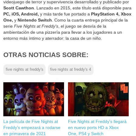
videojuego de terror y supervivencia desarrollado y publicado por
Scott Cawthon
. Lanzado en 2015, este título está disponible para
PC, iOS, Android,
y más tarde fue portado a
PlayStation 4, Xbox
One,
y
Nintendo Switch
. Como la cuarta entrega principal de la
serie
Five Nights at Freddy's
, el juego se desvía de la
ambientación de una pizzería para llevar a los jugadores a un
entorno más íntimo y aterrador: la casa de un niño.
OTRAS NOTICIAS SOBRE:
five nights at freddy's
five nights at freddy's 4
La película de Five Nights at
Five Nights at Freddy's llegará
Freddy's empezará a rodarse
en nuevo ports HD a Xbox
en primavera de 2021
One, PS4 y Switch