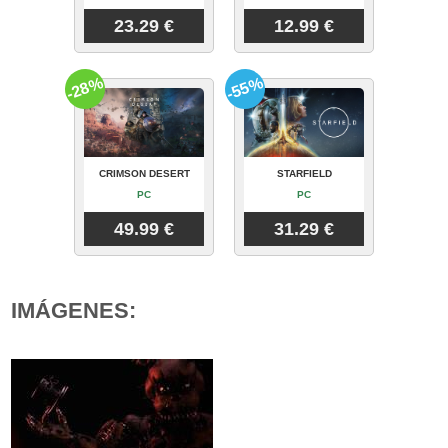
23.29 €
12.99 €
-28%
-55%
CRIMSON DESERT
STARFIELD
PC
PC
49.99 €
31.29 €
IMÁGENES: