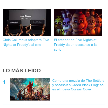
Chris Columbus adaptará Five
El creador de Five Nights at
Nights at Freddy's al cine
Freddy da un descanso a la
serie
LO MÁS LEÍDO
Como una mezcla de The Settlers
y Assassin's Creed Black Flag: así
es el nuevo Corsair Cove