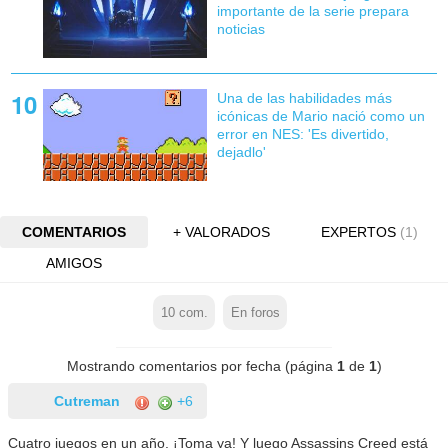
importante de la serie prepara
noticias
Una de las habilidades más
icónicas de Mario nació como un
error en NES: 'Es divertido,
dejadlo'
COMENTARIOS
+ VALORADOS
EXPERTOS
(1)
AMIGOS
10
com.
En foros
Mostrando comentarios por fecha (página
1
de
1
)
Cutreman
+6
Cuatro juegos en un año. ¡Toma ya! Y luego Assassins Creed está