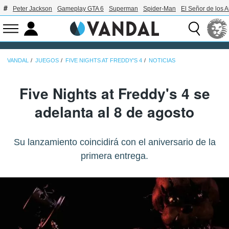
Peter Jackson
Gameplay GTA 6
Superman
Spider-Man
El Señor de los A
VANDAL
JUEGOS
FIVE NIGHTS AT FREDDY'S 4
NOTICIAS
Five Nights at Freddy's 4 se
adelanta al 8 de agosto
Su lanzamiento coincidirá con el aniversario de la
primera entrega.