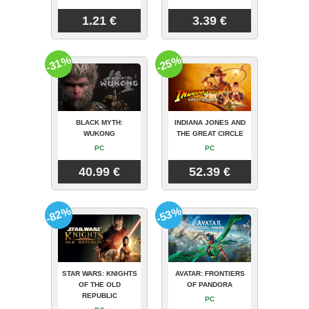
1.21 €
3.39 €
-31%
-25%
BLACK MYTH:
INDIANA JONES AND
WUKONG
THE GREAT CIRCLE
PC
PC
40.99 €
52.39 €
-82%
-53%
STAR WARS: KNIGHTS
AVATAR: FRONTIERS
OF THE OLD
OF PANDORA
REPUBLIC
PC