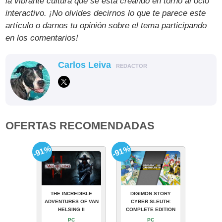
la vibrante cultura que se está creando en torno al ocio
interactivo. ¡No olvides decirnos lo que te parece este
artículo o darnos tu opinión sobre el tema participando
en los comentarios!
Carlos Leiva
REDACTOR
OFERTAS RECOMENDADAS
-91%
-91%
THE INCREDIBLE
DIGIMON STORY
ADVENTURES OF VAN
CYBER SLEUTH:
HELSING II
COMPLETE EDITION
PC
PC