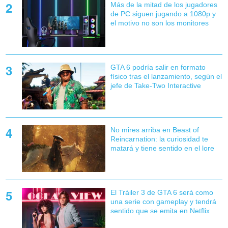
Más de la mitad de los jugadores
de PC siguen jugando a 1080p y
el motivo no son los monitores
GTA 6 podría salir en formato
físico tras el lanzamiento, según el
jefe de Take-Two Interactive
No mires arriba en Beast of
Reincarnation: la curiosidad te
matará y tiene sentido en el lore
El Tráiler 3 de GTA 6 será como
una serie con gameplay y tendrá
sentido que se emita en Netflix