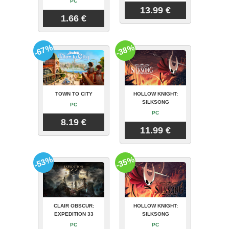
PC
13.99 €
1.66 €
-67%
-38%
TOWN TO CITY
HOLLOW KNIGHT:
SILKSONG
PC
PC
8.19 €
11.99 €
-53%
-35%
CLAIR OBSCUR:
HOLLOW KNIGHT:
EXPEDITION 33
SILKSONG
PC
PC