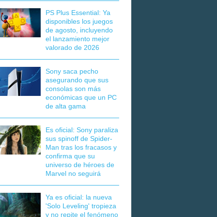
PS Plus Essential: Ya
disponibles los juegos
de agosto, incluyendo
el lanzamiento mejor
valorado de 2026
Sony saca pecho
asegurando que sus
consolas son más
económicas que un PC
de alta gama
Es oficial: Sony paraliza
sus spinoff de Spider-
Man tras los fracasos y
confirma que su
universo de héroes de
Marvel no seguirá
Ya es oficial: la nueva
'Solo Leveling' tropieza
y no repite el fenómeno