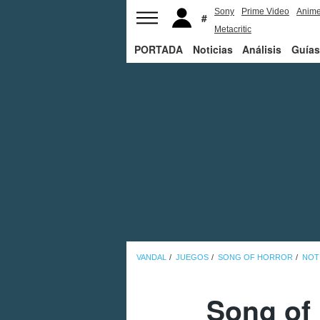
Sony
Prime Video
Anim
Metacritic
PORTADA
Noticias
Análisis
Guías
VANDAL
JUEGOS
SONG OF HORROR
NOT
Song of 