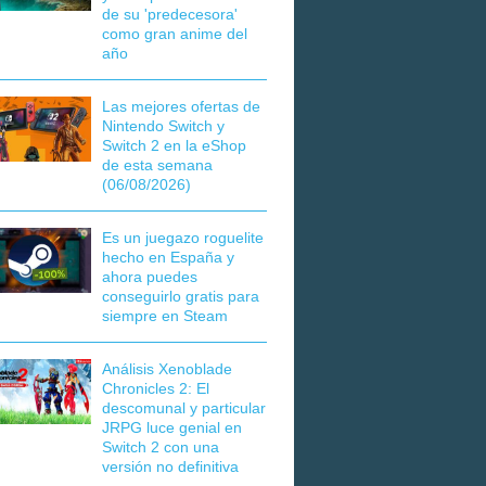
de su 'predecesora'
como gran anime del
año
Las mejores ofertas de
Nintendo Switch y
Switch 2 en la eShop
de esta semana
(06/08/2026)
Es un juegazo roguelite
hecho en España y
ahora puedes
conseguirlo gratis para
siempre en Steam
Análisis Xenoblade
Chronicles 2: El
descomunal y particular
JRPG luce genial en
Switch 2 con una
versión no definitiva