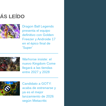
ÁS LEÍDO
Dragon Ball Legends
presenta el equipo
definitivo con Golden
Freezer y Androide 17
en el épico final de
'Super'
Warhorse insiste: el
nuevo Kingdom Come
llegará a las tiendas
entre 2027 y 2028
Candidato a GOTY:
acaba de estrenarse y
ya es el mejor
lanzamiento de 2026
según Metacritic