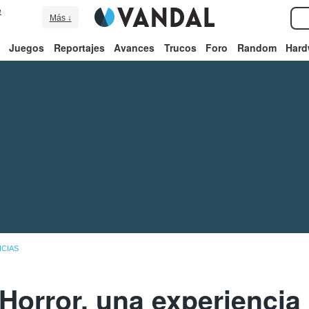
e
Más ↓
Juegos
Reportajes
Avances
Trucos
Foro
Random
Hard
ICIAS
Horror, una experiencia 