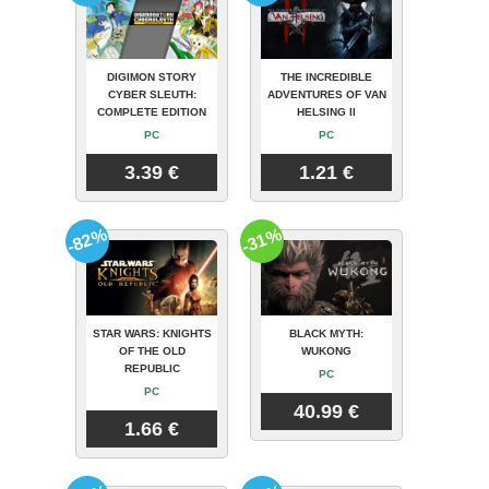
DIGIMON STORY
THE INCREDIBLE
CYBER SLEUTH:
ADVENTURES OF VAN
COMPLETE EDITION
HELSING II
PC
PC
3.39 €
1.21 €
-82%
-31%
STAR WARS: KNIGHTS
BLACK MYTH:
OF THE OLD
WUKONG
REPUBLIC
PC
PC
40.99 €
1.66 €