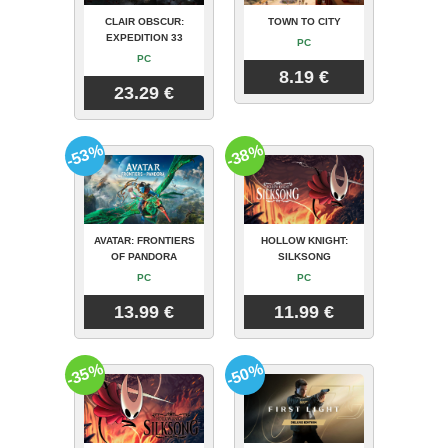
CLAIR OBSCUR:
TOWN TO CITY
EXPEDITION 33
PC
PC
8.19 €
23.29 €
-53%
-38%
AVATAR: FRONTIERS
HOLLOW KNIGHT:
OF PANDORA
SILKSONG
PC
PC
13.99 €
11.99 €
-35%
-50%