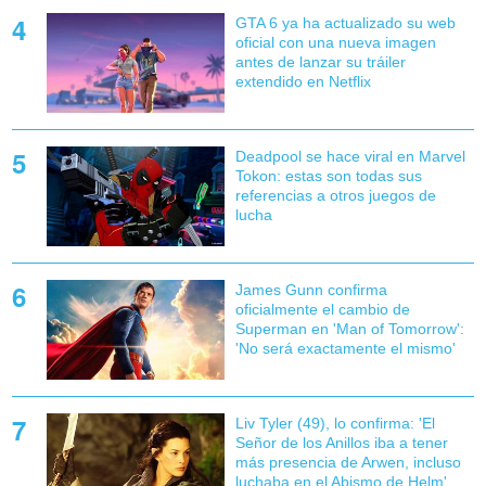
GTA 6 ya ha actualizado su web
oficial con una nueva imagen
antes de lanzar su tráiler
extendido en Netflix
Deadpool se hace viral en Marvel
Tokon: estas son todas sus
referencias a otros juegos de
lucha
James Gunn confirma
oficialmente el cambio de
Superman en 'Man of Tomorrow':
'No será exactamente el mismo'
Liv Tyler (49), lo confirma: 'El
Señor de los Anillos iba a tener
más presencia de Arwen, incluso
luchaba en el Abismo de Helm'