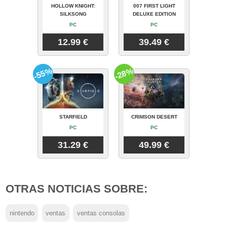
HOLLOW KNIGHT:
007 FIRST LIGHT
SILKSONG
DELUXE EDITION
PC
PC
12.99 €
39.49 €
-55%
-28%
STARFIELD
CRIMSON DESERT
PC
PC
31.29 €
49.99 €
OTRAS NOTICIAS SOBRE:
nintendo
ventas
ventas consolas