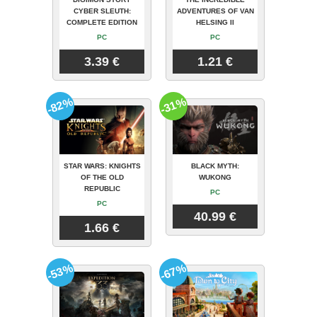
CYBER SLEUTH:
ADVENTURES OF VAN
COMPLETE EDITION
HELSING II
PC
PC
3.39 €
1.21 €
-82%
-31%
STAR WARS: KNIGHTS
BLACK MYTH:
OF THE OLD
WUKONG
REPUBLIC
PC
PC
40.99 €
1.66 €
-53%
-67%