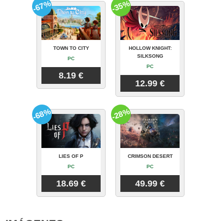
-67%
-35%
TOWN TO CITY
HOLLOW KNIGHT:
SILKSONG
PC
PC
8.19 €
12.99 €
-68%
-28%
LIES OF P
CRIMSON DESERT
PC
PC
18.69 €
49.99 €