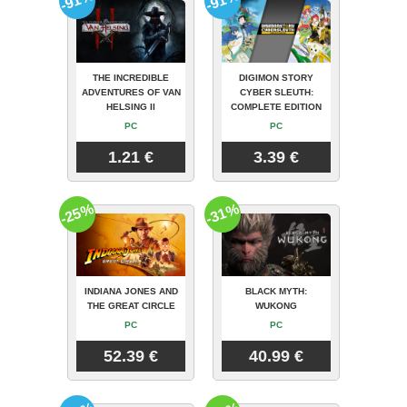
-91%
-91%
THE INCREDIBLE
DIGIMON STORY
ADVENTURES OF VAN
CYBER SLEUTH:
HELSING II
COMPLETE EDITION
PC
PC
1.21 €
3.39 €
-25%
-31%
INDIANA JONES AND
BLACK MYTH:
THE GREAT CIRCLE
WUKONG
PC
PC
52.39 €
40.99 €