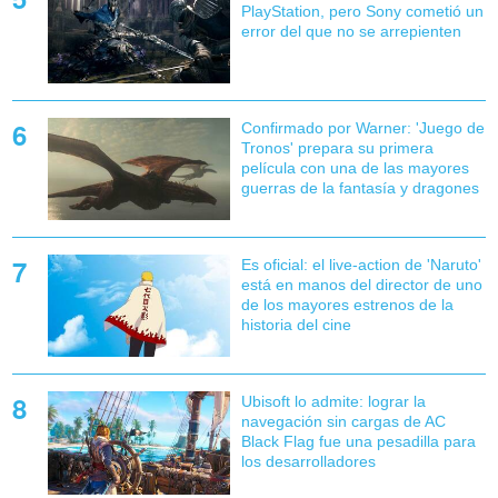
PlayStation, pero Sony cometió un
error del que no se arrepienten
Confirmado por Warner: 'Juego de
Tronos' prepara su primera
película con una de las mayores
guerras de la fantasía y dragones
Es oficial: el live-action de 'Naruto'
está en manos del director de uno
de los mayores estrenos de la
historia del cine
Ubisoft lo admite: lograr la
navegación sin cargas de AC
Black Flag fue una pesadilla para
los desarrolladores