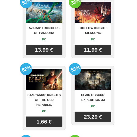
-53%
-38%
AVATAR: FRONTIERS
HOLLOW KNIGHT:
OF PANDORA
SILKSONG
PC
PC
13.99 €
11.99 €
-82%
-53%
STAR WARS: KNIGHTS
CLAIR OBSCUR:
OF THE OLD
EXPEDITION 33
REPUBLIC
PC
PC
23.29 €
1.66 €