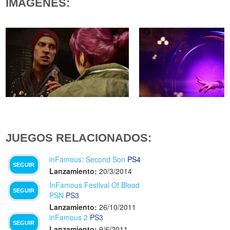
IMÁGENES:
JUEGOS RELACIONADOS:
inFamous: Second Son
PS4
SEGUIR
Lanzamiento:
20/3/2014
InFamous Festival Of Blood
SEGUIR
PSN
PS3
Lanzamiento:
26/10/2011
inFamous 2
PS3
SEGUIR
Lanzamiento:
9/6/2011