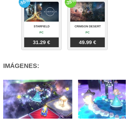
-55%
-28%
STARFIELD
CRIMSON DESERT
PC
PC
31.29 €
49.99 €
IMÁGENES: