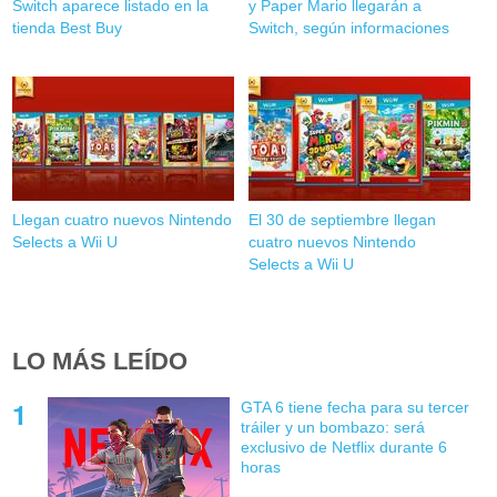
Switch aparece listado en la
y Paper Mario llegarán a
tienda Best Buy
Switch, según informaciones
Llegan cuatro nuevos Nintendo
El 30 de septiembre llegan
Selects a Wii U
cuatro nuevos Nintendo
Selects a Wii U
LO MÁS LEÍDO
GTA 6 tiene fecha para su tercer
tráiler y un bombazo: será
exclusivo de Netflix durante 6
horas