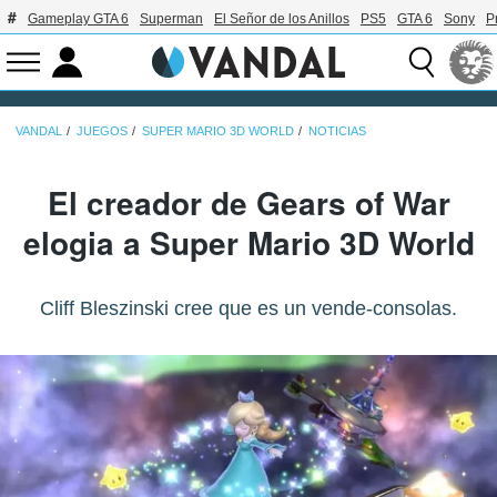
Gameplay GTA 6
Superman
El Señor de los Anillos
PS5
GTA 6
Sony
P
VANDAL
JUEGOS
SUPER MARIO 3D WORLD
NOTICIAS
El creador de Gears of War
elogia a Super Mario 3D World
Cliff Bleszinski cree que es un vende-consolas.