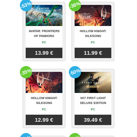
-53%
-38%
AVATAR: FRONTIERS
HOLLOW KNIGHT:
OF PANDORA
SILKSONG
PC
PC
13.99 €
11.99 €
-35%
-50%
HOLLOW KNIGHT:
007 FIRST LIGHT
SILKSONG
DELUXE EDITION
PC
PC
12.99 €
39.49 €