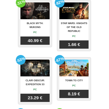
-31%
-82%
BLACK MYTH:
STAR WARS: KNIGHTS
WUKONG
OF THE OLD
REPUBLIC
PC
PC
40.99 €
1.66 €
-53%
-67%
CLAIR OBSCUR:
TOWN TO CITY
EXPEDITION 33
PC
PC
8.19 €
23.29 €