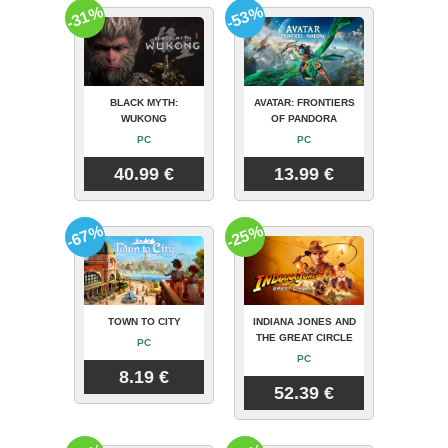
-31%
-53%
BLACK MYTH:
AVATAR: FRONTIERS
WUKONG
OF PANDORA
PC
PC
40.99 €
13.99 €
-67%
-25%
TOWN TO CITY
INDIANA JONES AND
THE GREAT CIRCLE
PC
PC
8.19 €
52.39 €