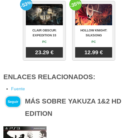
-53%
-35%
CLAIR OBSCUR:
HOLLOW KNIGHT:
EXPEDITION 33
SILKSONG
PC
PC
23.29 €
12.99 €
ENLACES RELACIONADOS:
Fuente
MÁS SOBRE YAKUZA 1&2 HD
Seguir
EDITION