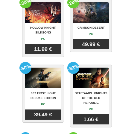
-38%
-28%
HOLLOW KNIGHT:
CRIMSON DESERT
SILKSONG
PC
PC
49.99 €
11.99 €
-50%
-82%
007 FIRST LIGHT
STAR WARS: KNIGHTS
DELUXE EDITION
OF THE OLD
REPUBLIC
PC
PC
39.49 €
1.66 €