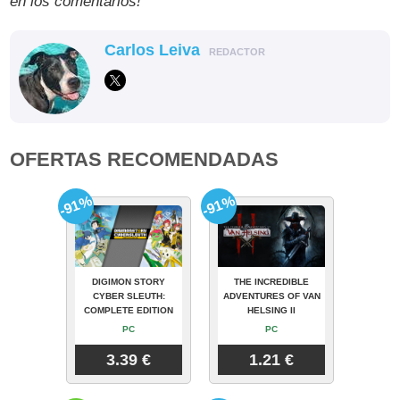
en los comentarios!
Carlos Leiva
REDACTOR
OFERTAS RECOMENDADAS
-91%
-91%
DIGIMON STORY
THE INCREDIBLE
CYBER SLEUTH:
ADVENTURES OF VAN
COMPLETE EDITION
HELSING II
PC
PC
3.39 €
1.21 €