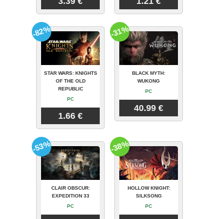
3.39 €
1.21 €
-82%
-31%
STAR WARS: KNIGHTS
BLACK MYTH:
OF THE OLD
WUKONG
REPUBLIC
PC
PC
40.99 €
1.66 €
-53%
-38%
CLAIR OBSCUR:
HOLLOW KNIGHT:
EXPEDITION 33
SILKSONG
PC
PC