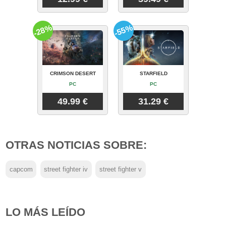
-28%
-55%
CRIMSON DESERT
STARFIELD
PC
PC
49.99 €
31.29 €
OTRAS NOTICIAS SOBRE:
capcom
street fighter iv
street fighter v
LO MÁS LEÍDO