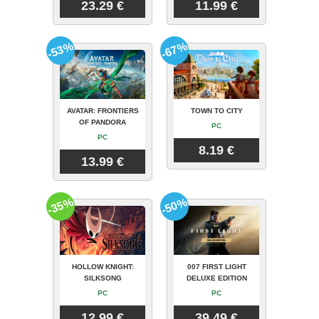
23.29 €
11.99 €
-53%
-67%
AVATAR: FRONTIERS
TOWN TO CITY
OF PANDORA
PC
PC
8.19 €
13.99 €
-35%
-50%
HOLLOW KNIGHT:
007 FIRST LIGHT
SILKSONG
DELUXE EDITION
PC
PC
12.99 €
39.49 €