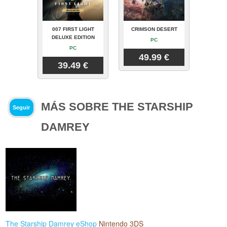
007 FIRST LIGHT
CRIMSON DESERT
DELUXE EDITION
PC
PC
49.99 €
39.49 €
MÁS SOBRE THE STARSHIP
Seguir
DAMREY
The Starship Damrey eShop
Nintendo 3DS