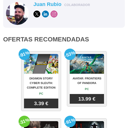
Juan Rubio
COLABORADOR
OFERTAS RECOMENDADAS
-91%
-53%
DIGIMON STORY
AVATAR: FRONTIERS
CYBER SLEUTH:
OF PANDORA
COMPLETE EDITION
PC
PC
13.99 €
3.39 €
-31%
-91%