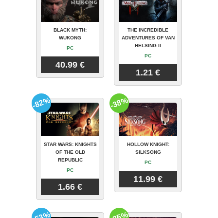
BLACK MYTH:
THE INCREDIBLE
WUKONG
ADVENTURES OF VAN
HELSING II
PC
PC
40.99 €
1.21 €
-82%
-38%
STAR WARS: KNIGHTS
HOLLOW KNIGHT:
OF THE OLD
SILKSONG
REPUBLIC
PC
PC
11.99 €
1.66 €
-53%
-35%