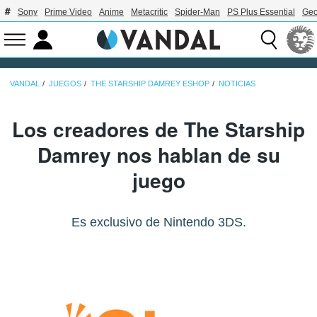
Sony
Prime Video
Anime
Metacritic
Spider-Man
PS Plus Essential
Geo
VANDAL
JUEGOS
THE STARSHIP DAMREY ESHOP
NOTICIAS
Los creadores de The Starship
Damrey nos hablan de su
juego
Es exclusivo de Nintendo 3DS.