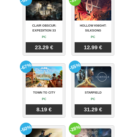
CLAIR OBSCUR:
HOLLOW KNIGHT:
EXPEDITION 33
SILKSONG
PC
PC
23.29 €
12.99 €
-67%
-55%
TOWN TO CITY
STARFIELD
PC
PC
8.19 €
31.29 €
-50%
-28%