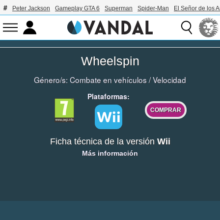
Peter Jackson
Gameplay GTA 6
Superman
Spider-Man
El Señor de los A
Wheelspin
Género/s:
Combate en vehículos
/
Velocidad
Plataformas:
COMPRAR
Ficha técnica de la versión
Wii
Más información