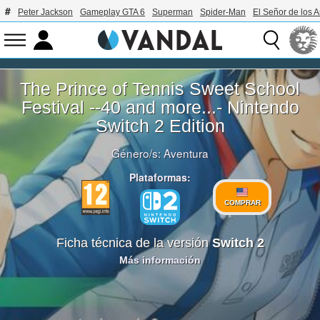
Peter Jackson
Gameplay GTA 6
Superman
Spider-Man
El Señor de los A
The Prince of Tennis Sweet School
Festival --40 and more...- Nintendo
Switch 2 Edition
Género/s:
Aventura
Plataformas:
COMPRAR
Ficha técnica de la versión
Switch 2
Más información