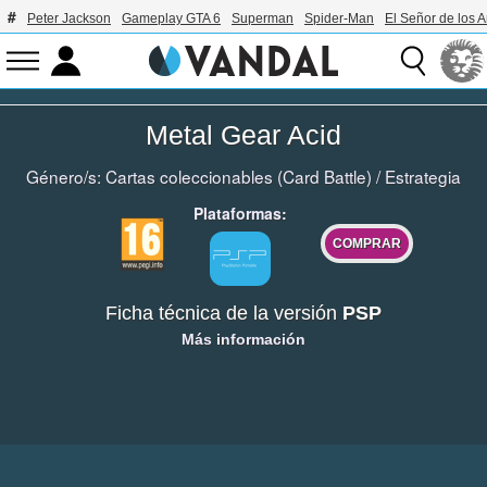
Peter Jackson
Gameplay GTA 6
Superman
Spider-Man
El Señor de los A
Metal Gear Acid
Género/s:
Cartas coleccionables (Card Battle)
/
Estrategia
Plataformas:
COMPRAR
Ficha técnica de la versión
PSP
Más información